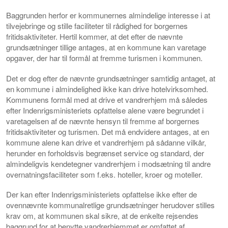
Baggrunden herfor er kommunernes almindelige interesse i at
tilvejebringe og stille faciliteter til rådighed for borgernes
fritidsaktiviteter. Hertil kommer, at det efter de nævnte
grundsætninger tillige antages, at en kommune kan varetage
opgaver, der har til formål at fremme turismen i kommunen.
Det er dog efter de nævnte grundsætninger samtidig antaget, at
en kommune i almindelighed ikke kan drive hotelvirksomhed.
Kommunens formål med at drive et vandrerhjem må således
efter Indenrigsministeriets opfattelse alene være begrundet i
varetagelsen af de nævnte hensyn til fremme af borgernes
fritidsaktiviteter og turismen. Det må endvidere antages, at en
kommune alene kan drive et vandrerhjem på sådanne vilkår,
herunder en forholdsvis begrænset service og standard, der
almindeligvis kendetegner vandrerhjem i modsætning til andre
overnatningsfaciliteter som f.eks. hoteller, kroer og moteller.
Der kan efter Indenrigsministeriets opfattelse ikke efter de
ovennævnte kommunalretlige grundsætninger herudover stilles
krav om, at kommunen skal sikre, at de enkelte rejsendes
baggrund for at benytte vandrerhjemmet er omfattet af