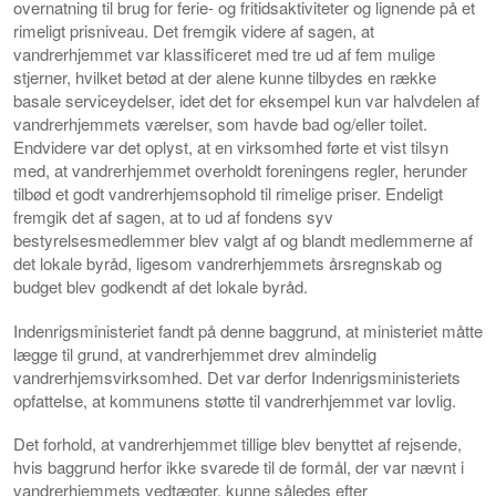
overnatning til brug for ferie- og fritidsaktiviteter og lignende på et
rimeligt prisniveau. Det fremgik videre af sagen, at
vandrerhjemmet var klassificeret med tre ud af fem mulige
stjerner, hvilket betød at der alene kunne tilbydes en række
basale serviceydelser, idet det for eksempel kun var halvdelen af
vandrerhjemmets værelser, som havde bad og/eller toilet.
Endvidere var det oplyst, at en virksomhed førte et vist tilsyn
med, at vandrerhjemmet overholdt foreningens regler, herunder
tilbød et godt vandrerhjemsophold til rimelige priser. Endeligt
fremgik det af sagen, at to ud af fondens syv
bestyrelsesmedlemmer blev valgt af og blandt medlemmerne af
det lokale byråd, ligesom vandrerhjemmets årsregnskab og
budget blev godkendt af det lokale byråd.
Indenrigsministeriet fandt på denne baggrund, at ministeriet måtte
lægge til grund, at vandrerhjemmet drev almindelig
vandrerhjemsvirksomhed. Det var derfor Indenrigsministeriets
opfattelse, at kommunens støtte til vandrerhjemmet var lovlig.
Det forhold, at vandrerhjemmet tillige blev benyttet af rejsende,
hvis baggrund herfor ikke svarede til de formål, der var nævnt i
vandrerhjemmets vedtægter, kunne således efter