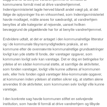
kommunens formål med at drive vandrerhjemmet.
Indenrigsministeriet lagde herved blandt andet vægt på, at det
ifølge de oplysninger fra en virksomhed, som Indenrigsministeriet
havde modtaget, måtte anses for sædvanligt, at vandrerhjem
benyttes af alle kategorier af rejsende, uanset hvilken
bevæggrund de pågældende har for at benytte vandrerhjemmet.
Endvidere udtalt, at det er antaget i den kommunalretlige litteratur
og i de kommunale tilsynsmyndigheders praksis, at en
kommune efter de ovennævnte kommunalretlige grundsætninger
lovligt kan yde støtte til fonde, der varetager opgaver, som
kommunen lovligt selv kan varetage. Det er dog en betingelse for
ydelse af en sådan kommunal støtte, at samtlige de aktiviteter,
som fonden varetager, lovligt ville kunne udføres af kommunen
selv, eller hvis fonden også varetager ikke-kommunale opgaver,
at kommunen inden ydelsen af støtten sikrer sig, at støtten alene
anvendes til de aktiviteter, som kommunen selv lovligt ville kunne
varetage.
I den konkrete sag havde kommunen stiftet en selvejende
institution, som havde til formål at drive vandrerhjem og tilbyde