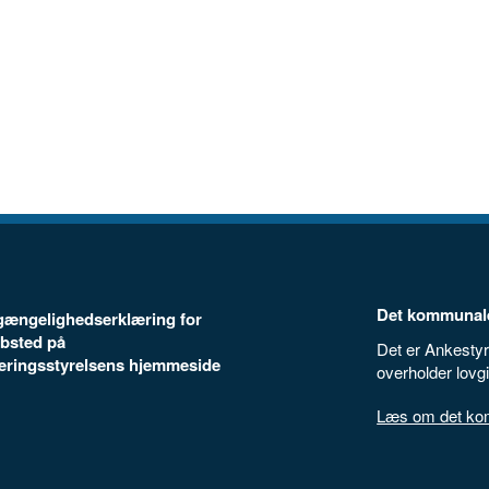
Det kommunale
ilgængelighedserklæring for
bsted på
Det er Ankestyr
seringsstyrelsens hjemmeside
overholder lovg
Læs om det komm