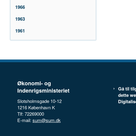
1966
1963
1961
Økonomi- og
Gå til t
Indenrigsministeriet
dette we
Slotsholmsgade 10-12
Digitali
1216 København K
Tlf: 72269000
E-mail:
sum@sum.dk