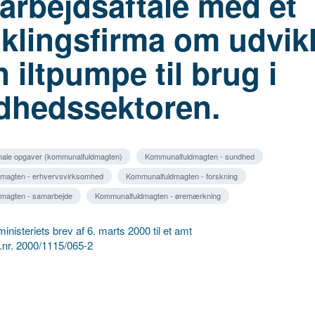
arbejdsaftale med et
klingsfirma om udvik
n iltpumpe til brug i
dhedssektoren.
ale opgaver (kommunalfuldmagten)
Kommunalfuldmagten - sundhed
magten - erhvervsvirksomhed
Kommunalfuldmagten - forskning
magten - samarbejde
Kommunalfuldmagten - øremærkning
inisteriets brev af 6. marts 2000 til et amt
 j.nr. 2000/1115/065-2