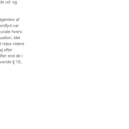
åde ud- og
tgørelse af
 ordlyd var
munale hverv.
ation, idet
 rejse videre
g efter
ter end de i
nvende § 16,