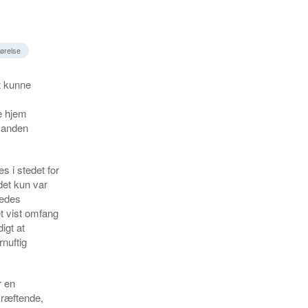
ørelse
t kunne
e hjem
 anden
es i stedet for
det kun var
ledes
et vist omfang
igt at
nuftig
r en
kræftende,