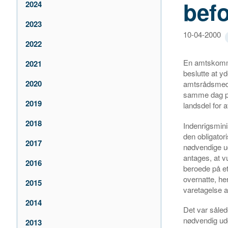
bef
2024
2023
10-04-2000
2022
En amtskommu
2021
beslutte at y
2020
amtsrådsmedle
samme dag på
2019
landsdel for 
2018
Indenrigsminis
den obligator
2017
nødvendige ud
antages, at vu
2016
beroede på e
overnatte, he
2015
varetagelse 
2014
Det var såled
nødvendig udg
2013