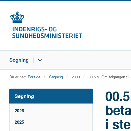
Søgning
Du er her:
Forside
Søgning
2000
00.5.9. Om adgangen til a
00.5
Søgning
beta
2026
i st
2025