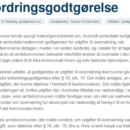
ordringsgodtgørelse
5. Vederlag, godtgørelse mv.
Godtgørelse - fravær fra hjemsted
Medlem - godtg
ne havde spurgt Indenrigsministeriet om, hvorvidt amtsrådet lovlig
de amtsrådsmedlemmer godtgørelse for udgifter til overnatning, når
mmerne deltager i møder i en anden landsdel, og i stedet for at tag
 en af amtskommunen bekostet returbillet ønsker at overnatte i den
at tage videre til et ikke-kommunalt hverv og selv bekoste hjemrejsen.
teriet udtalte, at godtgørelse af udgifter til overnatning ikke kunne giv
iske befordringsgodtgørelse efter § 16, stk. 10. Det måtte antages, at 
gifter, der kunne dækkes i henhold til bestemmelsen. Det måtte lige
rderingen af, hvilke udgifter der i konkrete tilfælde var nødvendige, i 
t skøn, som amtskommunen måtte foretage over, om det var nødvend
runder om overnatning for eksempel var nødvendig af hensyn til en for
af det kommunale hverv.
es amtskommunen, der måtte vurdere, om udgifter til overnatning va
ift, som dækkes efter § 16, stk. 10, litra a. Hvis svaret herpå var be