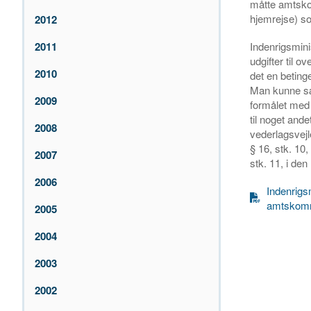
måtte amtskom
hjemrejse) so
2012
2011
Indenrigsminis
udgifter til o
2010
det en beting
Man kunne sæt
2009
formålet med 
til noget ande
2008
vederlagsvejl
§ 16, stk. 10
2007
stk. 11, i de
2006
Indenrigsm
amtskom
2005
2004
2003
2002