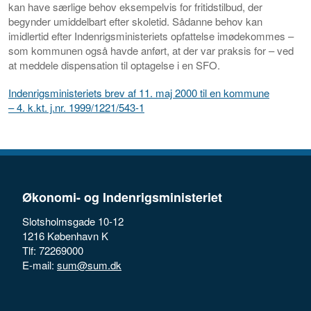
kan have særlige behov eksempelvis for fritidstilbud, der
begynder umiddelbart efter skoletid. Sådanne behov kan
imidlertid efter Indenrigsministeriets opfattelse imødekommes –
som kommunen også havde anført, at der var praksis for – ved
at meddele dispensation til optagelse i en SFO.
Indenrigsministeriets brev af 11. maj 2000 til en kommune
– 4. k.kt. j.nr. 1999/1221/543-1
Økonomi- og Indenrigsministeriet
Slotsholmsgade 10-12
1216 København K
Tlf: 72269000
E-mail:
sum@sum.dk