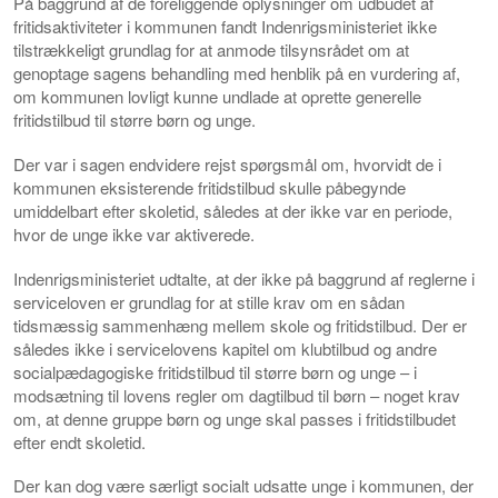
På baggrund af de foreliggende oplysninger om udbudet af
fritidsaktiviteter i kommunen fandt Indenrigsministeriet ikke
tilstrækkeligt grundlag for at anmode tilsynsrådet om at
genoptage sagens behandling med henblik på en vurdering af,
om kommunen lovligt kunne undlade at oprette generelle
fritidstilbud til større børn og unge.
Der var i sagen endvidere rejst spørgsmål om, hvorvidt de i
kommunen eksisterende fritidstilbud skulle påbegynde
umiddelbart efter skoletid, således at der ikke var en periode,
hvor de unge ikke var aktiverede.
Indenrigsministeriet udtalte, at der ikke på baggrund af reglerne i
serviceloven er grundlag for at stille krav om en sådan
tidsmæssig sammenhæng mellem skole og fritidstilbud. Der er
således ikke i servicelovens kapitel om klubtilbud og andre
socialpædagogiske fritidstilbud til større børn og unge – i
modsætning til lovens regler om dagtilbud til børn – noget krav
om, at denne gruppe børn og unge skal passes i fritidstilbudet
efter endt skoletid.
Der kan dog være særligt socialt udsatte unge i kommunen, der