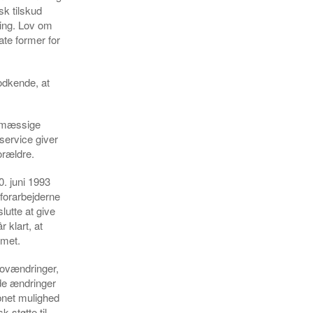
k tilskud
sning. Lov om
ate former for
odkende, at
gsmæssige
 service giver
orældre.
0. juni 1993
 forarbejderne
lutte at give
 klart, at
mmet.
 lovændringer,
nde ændringer
bnet mulighed
 støtte til