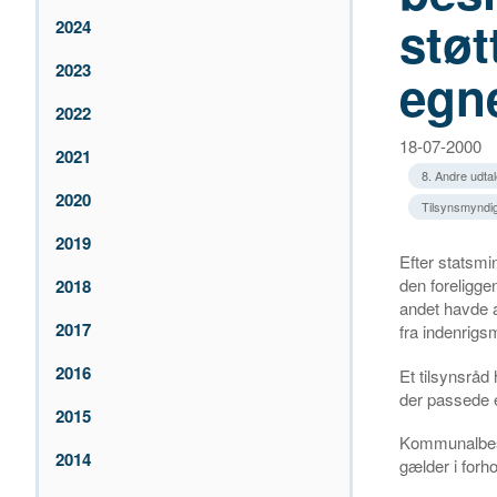
støt
2024
2023
egn
2022
18-07-2000
2021
8. Andre udtal
2020
Tilsynsmyndig
2019
Efter statsmin
den foreligge
2018
andet havde a
2017
fra indenrigsm
2016
Et tilsynsråd
der passede 
2015
Kommunalbesty
2014
gælder i forho