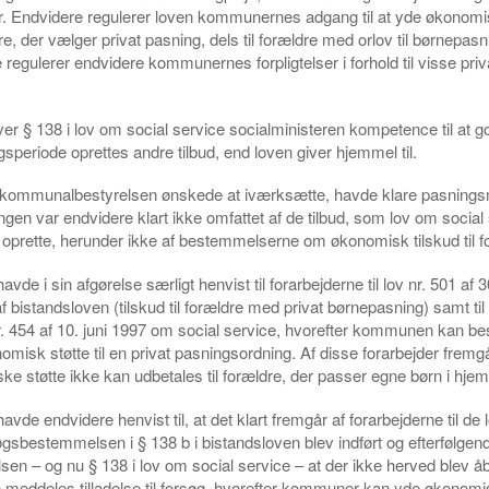
r. Endvidere regulerer loven kommunernes adgang til at yde økonomis
dre, der vælger privat pasning, dels til forældre med orlov til børnepa
 regulerer endvidere kommunernes forpligtelser i forhold til visse priv
er § 138 i lov om social service socialministeren kompetence til at g
gsperiode oprettes andre tilbud, end loven giver hjemmel til.
 kommunalbestyrelsen ønskede at iværksætte, havde klare pasnin
ngen var endvidere klart ikke omfattet af de tilbud, som lov om social
t oprette, herunder ikke af bestemmelserne om økonomisk tilskud til f
avde i sin afgørelse særligt henvist til forarbejderne til lov nr. 501 af 3
 bistandsloven (tilskud til forældre med privat børnepasning) samt til
 nr. 454 af 10. juni 1997 om social service, hvorefter kommunen kan bes
misk støtte til en privat pasningsordning. Af disse forarbejder fremgår
e støtte ikke kan udbetales til forældre, der passer egne børn i hje
avde endvidere henvist til, at det klart fremgår af forarbejderne til de
gsbestemmelsen i § 138 b i bistandsloven blev indført og efterfølge
en – og nu § 138 i lov om social service – at der ikke herved blev å
an meddeles tilladelse til forsøg, hvorefter kommuner kan yde økonomisk