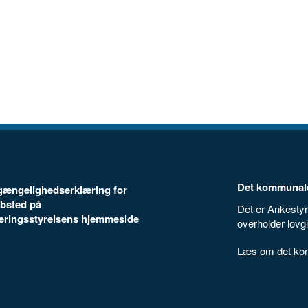
Det kommunale
ilgængelighedserklæring for
bsted på
Det er Ankestyr
seringsstyrelsens hjemmeside
overholder lovg
Læs om det komm