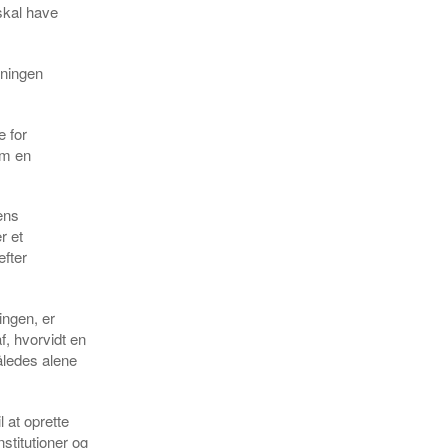
skal have
vningen
e for
om en
ens
r et
efter
ingen, er
f, hvorvidt en
åledes alene
 at oprette
stitutioner og