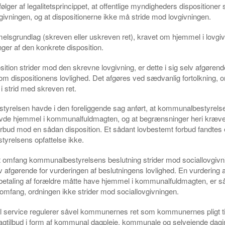
 følger af legalitetsprincippet,
at
offentlige myndigheders dispositioner 
givningen, og
at
dispositionerne ikke må stride mod lovgivningen.
elsgrundlag (skreven eller uskreven ret), kravet om hjemmel i lovgi
nger af den konkrete disposition.
sition strider mod den skrevne lovgivning, er dette i sig selv afgørend
m dispositionens lovlighed. Det afgøres ved sædvanlig fortolkning, 
 i strid med skreven ret.
yrelsen havde i den foreliggende sag anført, at kommunalbestyrels
avde hjemmel i kommunalfuldmagten, og at begrænsninger heri kræve
rbud mod en sådan disposition. Et sådant lovbestemt forbud fandtes 
yrelsens opfattelse ikke.
det omfang kommunalbestyrelsens beslutning strider mod sociallovgivn
lv afgørende for vurderingen af beslutningens lovlighed. En vurdering a
betaling af forældre måtte have hjemmel i kommunalfuldmagten, er s
t omfang, ordningen ikke strider mod sociallovgivningen.
 service regulerer såvel kommunernes ret som kommunernes pligt til
agtilbud i form af kommunal dagpleje, kommunale og selvejende dagin