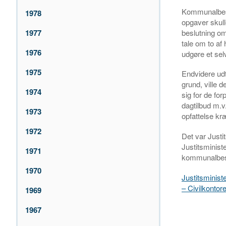
Kommunalbesty
1978
opgaver skul
beslutning om
1977
tale om to af
1976
udgøre et se
1975
Endvidere udt
grund, ville 
1974
sig for de for
dagtilbud m.v
1973
opfattelse k
1972
Det var Justi
Justitsminist
1971
kommunalbest
1970
Justitsminist
– Civilkontor
1969
1967