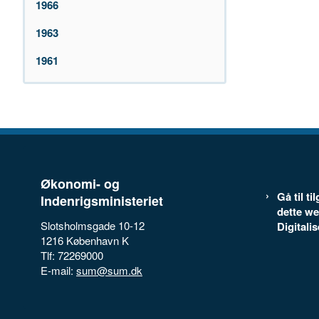
1966
1963
1961
Økonomi- og
Gå til t
Indenrigsministeriet
dette we
Slotsholmsgade 10-12
Digitali
1216 København K
Tlf: 72269000
E-mail:
sum@sum.dk