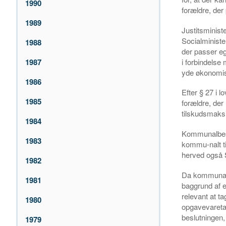
1990
forældre, der
1989
Justitsminist
Socialminister
1988
der passer eg
i forbindelse
1987
yde økonomisk
1986
Efter § 27 i 
1985
forældre, der
tilskudsmaksi
1984
Kommunalbesty
1983
kommu-nalt til
herved også So
1982
Da kommunalb
1981
baggrund af e
relevant at t
1980
opgavevaretag
beslutningen,
1979