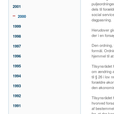
puljeordninge
2001
dels til foræl
social service
2000
dagpasning.
1999
Herudover giv
der i en forsø
1998
Den ordning,
1997
formål. Ordni
1996
hjemmel til a
1995
Tilsynsrådet h
om ændring af
1994
til § 26 i lov
forældre økono
1993
den økonomisk
1992
Tilsynsrådet h
hvorved forsø
1991
af bestemmels
for, at der k