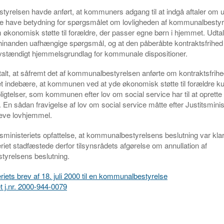
relsen havde anført, at kommuners adgang til at indgå aftaler om u
le have betydning for spørgsmålet om lovligheden af kommunalbesty
 økonomisk støtte til forældre, der passer egne børn i hjemmet. Udtalt
 hinanden uafhængige spørgsmål, og at den påberåbte kontraktsfrihed
lvstændigt hjemmelsgrundlag for kommunale dispositioner.
alt, at såfremt det af kommunalbestyrelsen anførte om kontraktsfrihed 
det indebære, at kommunen ved at yde økonomisk støtte til forældre ku
pligtelser, som kommunen efter lov om social service har til at oprette
. En sådan fravigelse af lov om social service måtte efter Justitsminis
ræve lovhjemmel.
tsministeriets opfattelse, at kommunalbestyrelsens beslutning var klart
eriet stadfæstede derfor tilsynsrådets afgørelse om annullation af
yrelsens beslutning.
eriets brev af 18. juli 2000 til en kommunalbestyrelse
et j.nr. 2000-944-0079