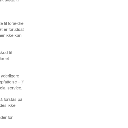
 til forældre,
et er forudsat
ner ikke kan
kud til
er et
 yderligere
pfattelse – jf.
cial service.
å forstås på
edes ikke
der for