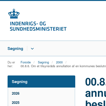
Søgning
Du er
Forside
Søgning
2000
her:
00.8.6. Om et tilsynsråds annullation af en kommunes beslutni
00.8
Søgning
ann
2026
besl
2025