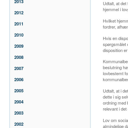
2013
Udtalt, at det
hjemmel i lov
2012
Hvilket hjemm
2011
fordrer, afhæ
2010
Hvis en dispo
spørgsmålet o
2009
disposition er
2008
Kommunalbest
beslutning h
2007
lovbestemt fo
2006
kommunalbest
2005
Udtalt, at i 
dette i sig se
2004
ordning med 
relevant i de
2003
Lov om social
2002
almindelige d