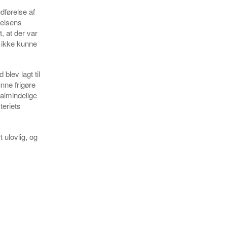
dførelse af
relsens
, at der var
 ikke kunne
blev lagt til
nne frigøre
 almindelige
teriets
 ulovlig, og