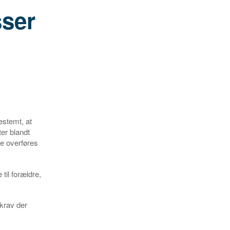
sser
bestemt, at
ter blandt
le overføres
til forældre,
 krav der