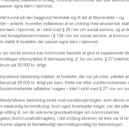
 passer egne børn i hjemmet.
eriet kunne på den baggrund henholde sig til det af tilsynsrådet – og
iet – anførte, hvorefter indførelsen af en ordning med økonomisk støtte
ne børn i hjemmet, er i strid med § 26 i lov om social service, og at d
 med forsøgsbestemmelsen i § 138 i lov om social service, at kommu
 støtte til forældre, der passer egne børn i hjemmet.
lov om social service kan kommuner beslutte at give et supplerende tils
 modtager orlovsydelse til børnepasning, jf. lov om orlov. § 27 indehold
mum på 35.000 kr. årligt.
relsens beslutning indebar, at forældre, der var på orlov, ydedes et
skud på 20.000 kr. årligt per barn. Dette var efter Justitsministeriets o
cialministeriets udtalelse i sagen – klart i strid med § 27 i lov om so
estyrelsens beslutning stred mod sociallovgivningen, som denne m
n sædvanlig lovfortolkning, hvori også forarbejder indgår, var det sål
age stilling til, om de uskrevne grundsætninger om kommunernes
else (kommunalfuldmagten), i det omfang skreven ret ikke var til hin
 kunne udgøre et tilstrækkeligt hjemmelsgrundlag for beslutningen.