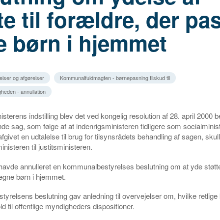
te til forældre, der pa
e børn i hjemmet
elser og afgørelser
Kommunalfuldmagten - børnepasning tilskud til
heden - annullation
isterens indstilling blev det ved kongelig resolution af 28. april 2000 
nde sag, som følge af at indenrigsministeren tidligere som socialminis
fgivet en udtalelse til brug for tilsynsrådets behandling af sagen, skul
inisteren til justitsministeren.
 havde annulleret en kommunalbestyrelses beslutning om at yde støtte 
egne børn i hjemmet.
relsens beslutning gav anledning til overvejelser om, hvilke retlige
ld til offentlige myndigheders dispositioner.