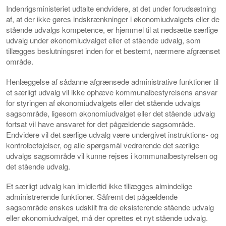
Indenrigsministeriet udtalte endvidere, at det under forudsætning
af, at der ikke gøres indskrænkninger i økonomiudvalgets eller de
stående udvalgs kompetence, er hjemmel til at nedsætte særlige
udvalg under økonomiudvalget eller et stående udvalg, som
tillægges beslutningsret inden for et bestemt, nærmere afgrænset
område.
Henlæggelse af sådanne afgrænsede administrative funktioner til
et særligt udvalg vil ikke ophæve kommunalbestyrelsens ansvar
for styringen af økonomiudvalgets eller det stående udvalgs
sagsområde, ligesom økonomiudvalget eller det stående udvalg
fortsat vil have ansvaret for det pågældende sagsområde.
Endvidere vil det særlige udvalg være undergivet instruktions- og
kontrolbeføjelser, og alle spørgsmål vedrørende det særlige
udvalgs sagsområde vil kunne rejses i kommunalbestyrelsen og
det stående udvalg.
Et særligt udvalg kan imidlertid ikke tillægges almindelige
administrerende funktioner. Såfremt det pågældende
sagsområde ønskes udskilt fra de eksisterende stående udvalg
eller økonomiudvalget, må der oprettes et nyt stående udvalg.