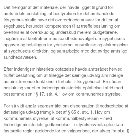
Det fremgår af det materiale, der havde ligget til grund for
amtsrådets beslutning, at bestyrelsen for det omhandlede
frisygehus skulle have det overordnede ansvar for driften af
sygehuset, herunder kompetencen til at træffe beslutning om
overførsler af overskud og underskud mellem budgetårene,
indgåelse af kontrakter med sundhedsudvalget om sygehusets
opgaver og betalingen for ydelserne, ansættelse og afskedigelse
af sygehusets direktion, og samarbejde med det øvrige amtslige
sundhedsvæsen.
Efter Indenrigsministeriets opfattelse havde amtsrådet herved
truffet beslutning om at tillægge det særlige udvalg almindelige
administrerende funktioner i forhold til frisygehuset. En sådan
beslutning var efter Indenrigsministeriets opfattelse i strid med
bestemmelsen i § 17, stk. 4, i lov om kommunernes styrelse.
For så vidt angår spørgsmålet om dispensation til nedsættelse af
det særlige udvalg fremgik det af § 65 c, stk. 1, i lov om
kommunernes styrelse, at kommunalbestyrelsen – med
Indenrigsministeriets godkendelse – i styrelsesvedtægten kan
fastsætte regler gældende for en valgperiode, der afveg fra bl.a. §