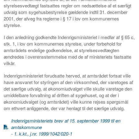
styrelsesvedtægt fastsattes regler om nedsættelse af et særligt
udvalg som sygehusbestyrelse gældende indtil 31. december
2001, der afveg fra reglerne i § 17 i lov om kommunernes
styrelse.
I den anledning godkendte Indenrigsministeriet i medfør af § 65 c,
stk. 1, i lov om kommunernes styrelse, under forbehold for
amtsrådets endelige godkendelse, at styrelsesvedtægten
ændredes i overensstemmelse med de af ministeriets fastsatte
vilkår.
Indenrigsministeriet forudsatte herved, at amtsrådet fortsat ville
have ansvaret for styringen af den virksomhed, der varetoges af
det særlige udvalg, at økonomiudvalget ville skulle varetage den
umiddelbare forvaltning af driften af sygehuset, og at der i
økonomiudvalget (og amtsrådet) ville kunne rejses spørgsmål
om ethvert anliggende, der var henlagt til det særlige udvalg.
Indenrigsministeriets brev af 15. september 1999 til en
amtskommune
- 1. k.kt., j.nr. 1999/1042/020-1