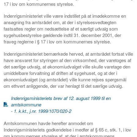
17 i lov om kommunernes styrelse.
Indenrigsministeriet ville være indstillet på at imødekomme en
ansøgning fra amtsrådet om, at der i styrelsesvedtægten
fastsattes regler om nedsættelse af et særligt udvalg som
sygehusbestyrelse gældende indtil 31. december 2001, der
fraveg reglerne i § 17 i lov om kommunernes styrelse.
Indenrigsministeriet bemærkede herved, at amtsrådet fortsat ville
have ansvaret for styringen af den virksomhed, der varetoges af
det særlige udvalg, at økonomiudvalget ville skulle varetage den
umiddelbare forvaltning af driften af sygehuset, og at der i
økonomiudvalget (og amtsrådet) ville kunne rejses spørgsmål
om ethvert anliggende, der var henlagt til det særlige udvalg.
Indenrigsministeriets brev af 12. august 1999 til en
amtskommune
- 1. k.kt., j.nr. 1999/1070/020-2
Amtskommunen havde herefter anmodet om
Indenrigsministeriets godkendelse i medfør af § 65 c, stk. 1, i lov
om kommunernes styrelse af, at der i amtskommunens