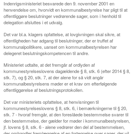
Indenrigsministeriet besvarede den 9. november 2001 en
henvendelse om, hvorvidt en kommunalbestyrelse har pligt til at
offentliggøre beslutninger vedrørende sager, som i henhold til
delegation afsluttes i et udvalg.
Det var bl.a. klagers opfattelse, at lovgivningen skal sikre, at
offentligheden har adgang til beslutninger, der er truffet af
kommunalpolitikere, uanset om kommunalbestyrelsen har
delegeret beslutningskompetencen til andre.
Ministeriet udtalte, at det fremgår af ordlyden af
kommunestyrelseslovens dagældende § 8, stk. 6 (efter 2014 § 8,
stk. 7), og § 20, stk. 7, at der alene for så vidt angår
kommunalbestyrelsens møder er et krav om efterfølgende
offentliggørelse af beslutningsprotokollen.
Det var ministeriets opfattelse, at henvisningen til
kommunestyrelseslovens § 8, stk. 6, i bemærkningerne til § 20,
stk. 7 - hvoraf fremgår, at den foreslåede bestemmelse svarer til
den bestemmelse, der gælder for møder i kommunalbestyrelsen,
jf. lovens § 8, stk. 6 - alene vedrører den del af bestemmelsen,
der omhandler fremlæggelse af en fortegnelse over sager, der vil