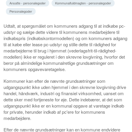
Ansatte - personalegoder
Kommunalfuldmagten - personalegoder
Personalegoder
Udtalt, at spørgsmålet om kommuners adgang til at indkøbe pc-
udstyr og sælge dette videre til kommunens medarbejdere til
indkøbspris (indkøbskontormodellen) og om kommuners adgang
til at købe eller lease pc-udstyr og stille dette til rådighed for
medarbejderne til brug i hjemmet (vederlagsfrit-til-rådighed-
modellen) ikke er reguleret i den skrevne lovgivning, hvorfor det
beror på almindelige kommunalretlige grundsætninger om
kommuners opgavevaretagelse.
Kommuner kan efter de nævnte grundsætninger som
udgangspunkt ikke uden hjemmel i den skrevne lovgivning drive
handel, håndværk, industri og finansiel virksomhed, uanset om
dette sker med fortjeneste for øje. Dette indebærer, at det som
udgangspunkt ikke er en kommunal opgave at varetage indkøb
for private, herunder indkøb af pc'ere for kommunens
medarbejdere.
Efter de nævnte grundsætninger kan en kommune endvidere