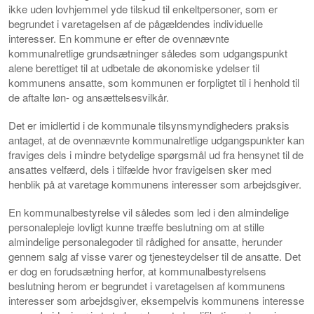
ikke uden lovhjemmel yde tilskud til enkeltpersoner, som er
begrundet i varetagelsen af de pågældendes individuelle
interesser. En kommune er efter de ovennævnte
kommunalretlige grundsætninger således som udgangspunkt
alene berettiget til at udbetale de økonomiske ydelser til
kommunens ansatte, som kommunen er forpligtet til i henhold til
de aftalte løn- og ansættelsesvilkår.
Det er imidlertid i de kommunale tilsynsmyndigheders praksis
antaget, at de ovennævnte kommunalretlige udgangspunkter kan
fraviges dels i mindre betydelige spørgsmål ud fra hensynet til de
ansattes velfærd, dels i tilfælde hvor fravigelsen sker med
henblik på at varetage kommunens interesser som arbejdsgiver.
En kommunalbestyrelse vil således som led i den almindelige
personalepleje lovligt kunne træffe beslutning om at stille
almindelige personalegoder til rådighed for ansatte, herunder
gennem salg af visse varer og tjenesteydelser til de ansatte. Det
er dog en forudsætning herfor, at kommunalbestyrelsens
beslutning herom er begrundet i varetagelsen af kommunens
interesser som arbejdsgiver, eksempelvis kommunens interesse