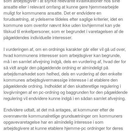
som arbejdsgiver i at styrke relevante kvalifikationer hos sine
ansatte eller i relevant omfang at kunne gøre hjemmearbejde
muligt for kommunens ansatte. Det er endvidere en
forudsætning, at ydelserne tildeles efter saglige kriterier, idet en
kommune som ovenfor nævnt ikke uden lovhjemmel kan yde
tilskud til enkeltpersoner, som er begrundet i varetagelsen af de
pågældendes individuelle interesser.
I vurderingen af, om en ordnings karakter går eller vil gå ud over,
hvad kommunens interesser som arbejdsgiver kan begrunde,
må i en samlet afvejning indgå, dels en vurdering af, hvad der for
så vidt angår den pågældende ordning er almindeligt på
arbejdsmarkedet som helhed, dels en vurdering af den enkelte
kommunes arbejdsgivermæssige interesse i at etablere den
pågældende ordning. Indholdet af den skatteretlige regulering i
lovgivningen af en pc-ordning og baggrunden for den pågældende
regulering vil endvidere kunne indgå i en sådan samlet afvejning.
Endvidere udtalt, at det må antages, at kommuner efter de
ovennævnte kommunalretlige grundsætninger om kommuners
opgavevaretagelse har en almindelig interesse i som
arbejdsgivere at kunne etablere hjemme-pc ordninger for deres