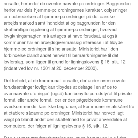
ansatte, herunder de ovenfor nævnte pc-ordninger. Baggrunden
herfor var dels hjemme-pc ordningernes karakter, oplysninger
om udbredelsen af hjemme-pc ordninger på det danske
arbejdsmarked samt indholdet af og baggrunden for den
skatteretlige regulering af hjemme-pc ordninger, hvorved
lovgivningsmagten må antages at have forudsat, at også
kommuner har en arbejdsgivermæssig interesse i at tilbyde
hjemme-pc ordninger til sine ansatte. Ministeriet har i den
forbindelse blandt andet henvist til bemærkningerne til det
lovforslag, som ligger til grund for ligningslovens § 16, stk. 12
(indsat ved lov nr. 1301 af 20. december 2000).
Det forhold, at de kommunalt ansatte, der under ovennævnte
forudsætninger lovligt kan tilbydes at deltage i en af de to
ovennævnte ordninger, (også) kan benytte pc-udstyret til private
formål eller andre formål, der er den pågældende kommune
uvedkommende, kan ikke begrunde, at kommuner er afskåret fra
at etablere sådanne pc-ordninger. Ministeriet har herved lagt
vægt på blandt andet den skattefrihed for privat anvendelse af
computere, der følger af ligningslovens § 16, stk. 12.
Den ovennævnte forudsætning om, at en kommune kun i den