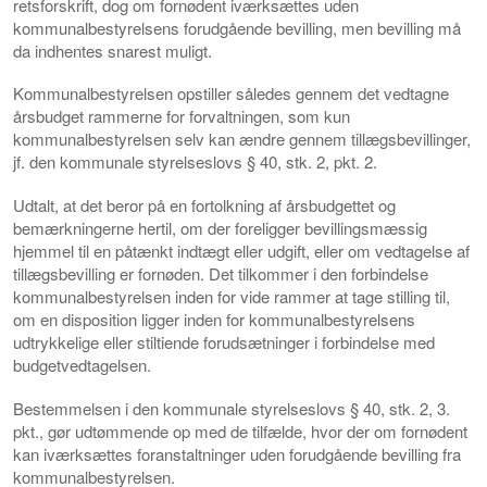
retsforskrift, dog om fornødent iværksættes uden
kommunalbestyrelsens forudgående bevilling, men bevilling må
da indhentes snarest muligt.
Kommunalbestyrelsen opstiller således gennem det vedtagne
årsbudget rammerne for forvaltningen, som kun
kommunalbestyrelsen selv kan ændre gennem tillægsbevillinger,
jf. den kommunale styrelseslovs § 40, stk. 2, pkt. 2.
Udtalt, at det beror på en fortolkning af årsbudgettet og
bemærkningerne hertil, om der foreligger bevillingsmæssig
hjemmel til en påtænkt indtægt eller udgift, eller om vedtagelse af
tillægsbevilling er fornøden. Det tilkommer i den forbindelse
kommunalbestyrelsen inden for vide rammer at tage stilling til,
om en disposition ligger inden for kommunalbestyrelsens
udtrykkelige eller stiltiende forudsætninger i forbindelse med
budgetvedtagelsen.
Bestemmelsen i den kommunale styrelseslovs § 40, stk. 2, 3.
pkt., gør udtømmende op med de tilfælde, hvor der om fornødent
kan iværksættes foranstaltninger uden forudgående bevilling fra
kommunalbestyrelsen.