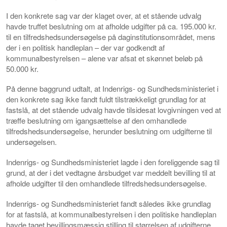
I den konkrete sag var der klaget over, at et stående udvalg
havde truffet beslutning om at afholde udgifter på ca. 195.000 kr.
til en tilfredshedsundersøgelse på daginstitutionsområdet, mens
der i en politisk handleplan – der var godkendt af
kommunalbestyrelsen – alene var afsat et skønnet beløb på
50.000 kr.
På denne baggrund udtalt, at Indenrigs- og Sundhedsministeriet i
den konkrete sag ikke fandt fuldt tilstrækkeligt grundlag for at
fastslå, at det stående udvalg havde tilsidesat lovgivningen ved at
træffe beslutning om igangsættelse af den omhandlede
tilfredshedsundersøgelse, herunder beslutning om udgifterne til
undersøgelsen.
Indenrigs- og Sundhedsministeriet lagde i den foreliggende sag til
grund, at der i det vedtagne årsbudget var meddelt bevilling til at
afholde udgifter til den omhandlede tilfredshedsundersøgelse.
Indenrigs- og Sundhedsministeriet fandt således ikke grundlag
for at fastslå, at kommunalbestyrelsen i den politiske handleplan
havde taget bevillingsmæssig stilling til størrelsen af udgifterne