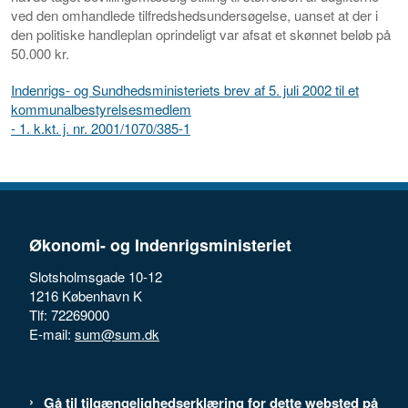
ved den omhandlede tilfredshedsundersøgelse, uanset at der i
den politiske handleplan oprindeligt var afsat et skønnet beløb på
50.000 kr.
Indenrigs- og Sundhedsministeriets brev af 5. juli 2002 til et
kommunalbestyrelsesmedlem
- 1. k.kt. j. nr. 2001/1070/385-1
Økonomi- og Indenrigsministeriet
Slotsholmsgade 10-12
1216 København K
Tlf: 72269000
E-mail:
sum@sum.dk
Gå til tilgængelighedserklæring for dette websted på