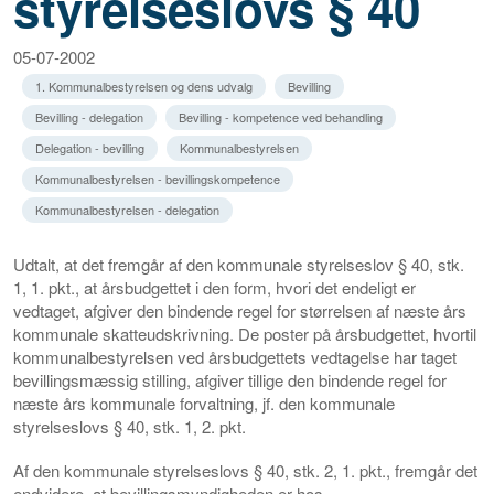
styrelseslovs § 40
05-07-2002
1. Kommunalbestyrelsen og dens udvalg
Bevilling
Bevilling - delegation
Bevilling - kompetence ved behandling
Delegation - bevilling
Kommunalbestyrelsen
Kommunalbestyrelsen - bevillingskompetence
Kommunalbestyrelsen - delegation
Udtalt, at det fremgår af den kommunale styrelseslov § 40, stk.
1, 1. pkt., at årsbudgettet i den form, hvori det endeligt er
vedtaget, afgiver den bindende regel for størrelsen af næste års
kommunale skatteudskrivning. De poster på årsbudgettet, hvortil
kommunalbestyrelsen ved årsbudgettets vedtagelse har taget
bevillingsmæssig stilling, afgiver tillige den bindende regel for
næste års kommunale forvaltning, jf. den kommunale
styrelseslovs § 40, stk. 1, 2. pkt.
Af den kommunale styrelseslovs § 40, stk. 2, 1. pkt., fremgår det
endvidere, at bevillingsmyndigheden er hos