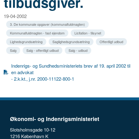
tilbudsgiver.
19-04-2002
3. De kommunale opgaver (kommunalfuldmagten)
Kommunalfuldmagten - fast ejendom
Licitation - tilsynet
Lighedsgrundsætning
Saglighedsgrundsætning
Offentligt udbud
Salg
Salg - offentligt udbud
Salg - udbud
Indenrigs- og Sundhedsministeriets brev af 19. april 2002 til
en advokat
- 2.k.kt., j.nr. 2000-11122-800-1
Økonomi- og Indenrigsministeriet
Slotsholmsgade 10-12
1216 København K