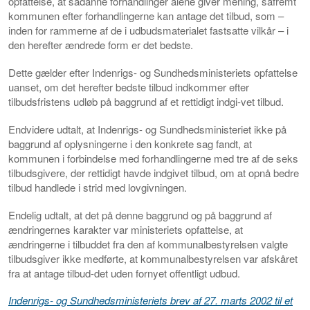
opfattelse, at sådanne forhandlinger alene giver mening, såfremt
kommunen efter forhandlingerne kan antage det tilbud, som –
inden for rammerne af de i udbudsmaterialet fastsatte vilkår – i
den herefter ændrede form er det bedste.
Dette gælder efter Indenrigs- og Sundhedsministeriets opfattelse
uanset, om det herefter bedste tilbud indkommer efter
tilbudsfristens udløb på baggrund af et rettidigt indgi-vet tilbud.
Endvidere udtalt, at Indenrigs- og Sundhedsministeriet ikke på
baggrund af oplysningerne i den konkrete sag fandt, at
kommunen i forbindelse med forhandlingerne med tre af de seks
tilbudsgivere, der rettidigt havde indgivet tilbud, om at opnå bedre
tilbud handlede i strid med lovgivningen.
Endelig udtalt, at det på denne baggrund og på baggrund af
ændringernes karakter var ministeriets opfattelse, at
ændringerne i tilbuddet fra den af kommunalbestyrelsen valgte
tilbudsgiver ikke medførte, at kommunalbestyrelsen var afskåret
fra at antage tilbud-det uden fornyet offentligt udbud.
Indenrigs- og Sundhedsministeriets brev af 27. marts 2002 til et