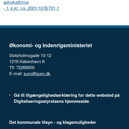
advokatfirma,
- 1. k.kt. j.nr. 2001/1078/701-1
Økonomi- og Indenrigsministeriet
Slotsholmsgade 10-12
1216 København K
Tlf: 72269000
E-mail:
sum@sum.dk
Gå til tilgængelighedserklæring for dette websted på
Digitaliseringsstyrelsens hjemmeside
Det kommunale tilsyn - og klagemuligheder