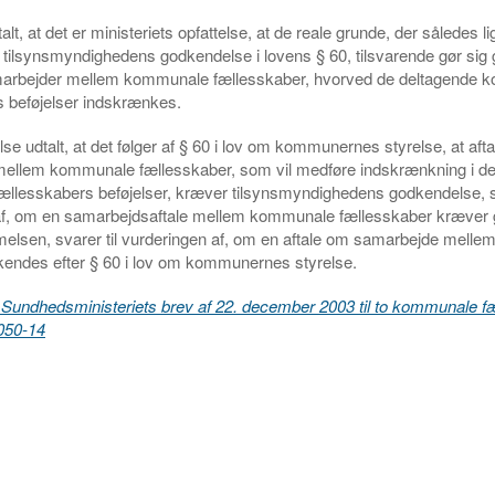
lt, at det er ministeriets opfattelse, at de reale grunde, der således lig
 tilsynsmyndighedens godkendelse i lovens § 60, tilsvarende gør sig
samarbejder mellem kommunale fællesskaber, hvorved de deltagende
s beføjelser indskrænkes.
lse udtalt, at det følger af § 60 i lov om kommunernes styrelse, at aft
ellem kommunale fællesskaber, som vil medføre indskrænkning i de
llesskabers beføjelser, kræver tilsynsmyndighedens godkendelse, 
af, om en samarbejdsaftale mellem kommunale fællesskaber kræver
melsen, svarer til vurderingen af, om en aftale om samarbejde mel
dkendes efter § 60 i lov om kommunernes styrelse.
 Sundhedsministeriets brev af 22. december 2003 til to kommunale f
2050-14