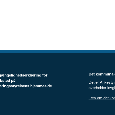
Det kommunale
ilgængelighedserklæring for
bsted på
Det er Ankestyr
seringsstyrelsens hjemmeside
overholder lovg
Læs om det komm