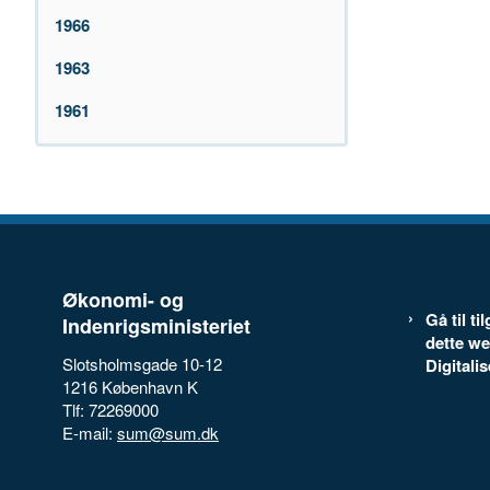
1966
1963
1961
Økonomi- og
Gå til t
Indenrigsministeriet
dette we
Slotsholmsgade 10-12
Digitali
1216 København K
Tlf: 72269000
E-mail:
sum@sum.dk