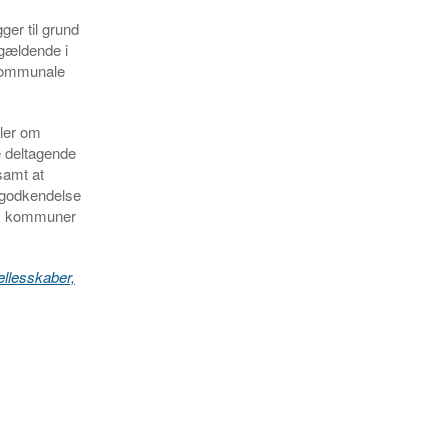
ger til grund
 gældende i
 kommunale
aler om
 deltagende
samt at
 godkendelse
lem kommuner
ællesskaber,