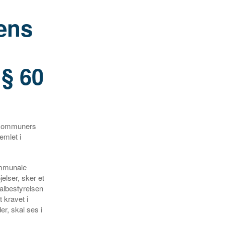
ens
§ 60
 kommuners
emlet i
kommunale
elser, sker et
albestyrelsen
 kravet i
r, skal ses i