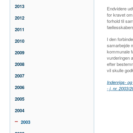
2013
Endvidere udta
for kravet om
2012
forhold til 
fællesskaber
2011
I den forbinde
2010
samarbejde m
kommunale fæ
2009
vurderingen 
2008
efter bestem
vil skulle go
2007
Indenrigs- og
2006
- j. nr. 2003/
2005
2004
2003