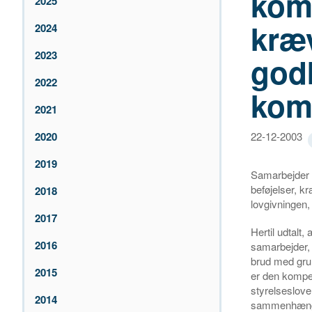
kom
2025
kræ
2024
2023
god
2022
kom
2021
2020
22-12-2003
2019
Samarbejder 
beføjelser, k
2018
lovgivningen,
2017
Hertil udtalt
2016
samarbejder, 
brud med gru
2015
er den kompet
styrelseslov
2014
sammenhæng