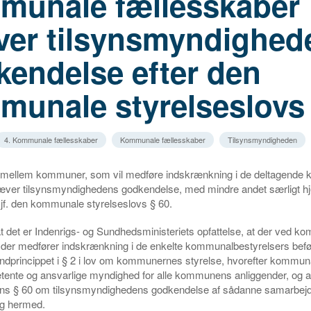
munale fællesskaber
ver tilsynsmyndighed
kendelse efter den
munale styrelseslovs 
4. Kommunale fællesskaber
Kommunale fællesskaber
Tilsynsmyndigheden
mellem kommuner, som vil medføre indskrænkning i de deltagende
ræver tilsynsmyndighedens godkendelse, med mindre andet særligt hj
 jf. den kommunale styrelseslovs § 60.
, at det er Indenrigs- og Sundhedsministeriets opfattelse, at der ved 
der medfører indskrænkning i de enkelte kommunalbestyrelsers beføj
ndprincippet i § 2 i lov om kommunernes styrelse, hvorefter kommun
ente og ansvarlige myndighed for alle kommunens anliggender, og at
ens § 60 om tilsynsmyndighedens godkendelse af sådanne samarbejde
 hermed.