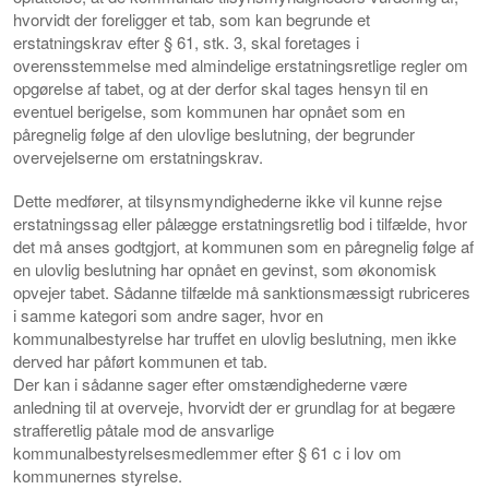
hvorvidt der foreligger et tab, som kan begrunde et
erstatningskrav efter § 61, stk. 3, skal foretages i
overensstemmelse med almindelige erstatningsretlige regler om
opgørelse af tabet, og at der derfor skal tages hensyn til en
eventuel berigelse, som kommunen har opnået som en
påregnelig følge af den ulovlige beslutning, der begrunder
overvejelserne om erstatningskrav.
Dette medfører, at tilsynsmyndighederne ikke vil kunne rejse
erstatningssag eller pålægge erstatningsretlig bod i tilfælde, hvor
det må anses godtgjort, at kommunen som en påregnelig følge af
en ulovlig beslutning har opnået en gevinst, som økonomisk
opvejer tabet. Sådanne tilfælde må sanktionsmæssigt rubriceres
i samme kategori som andre sager, hvor en
kommunalbestyrelse har truffet en ulovlig beslutning, men ikke
derved har påført kommunen et tab.
Der kan i sådanne sager efter omstændighederne være
anledning til at overveje, hvorvidt der er grundlag for at begære
strafferetlig påtale mod de ansvarlige
kommunalbestyrelsesmedlemmer efter § 61 c i lov om
kommunernes styrelse.