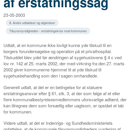
af erstatningssag
23-05-2003
8. Andre udtalelser og afgørelser
Tilsynsmyndigheden - erstatningskrav mod kommunen
Udtalt, at en kommune ikke lovligt kunne yde tilskud til en
borgers forundersøgelse og operation på et privathospital.
Tilskuddet blev ydet før ændringen af sygehuslovens § 4 c ved
lov nr. 142 af 25. marts 2002, der med virkning fra den 27. marts
2002 giver kommunerne hjemmel til at yde tilskud til
sygehusbehandling som den i sagen omhandlede.
Generelt udtalt, at det er en betingelse for at statuere
erstatningsansvar efter § 61, stk. 3, at der som følge af et eller
flere kommunalbestyrelsesmedlemmers uforsvarlige adfærd, der
kan tilregnes dem som forsætlig eller uagtsom, er opstået et tab
for kommunen.
Videre udtalt, at det er Indenrigs- og Sundhedsministeriets
opfattelse, at de kommunale tilsynsmyndigheders vurdering af,