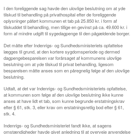
I den foreliggende sag havde den ulovlige beslutning om at yde
tilskud til behandling på privathospital efter de foreliggende
oplysninger påført kommunen et tab på 25.850 kr. i form af
tilskuddet til behandling, men tillige en gevinst på ca. 49.600 kr. i
form af mindre udgift til sygedagpenge til den pågældende borger.
Det måtte efter Indenrigs- og Sundhedsministeriets opfattelse
lægges til grund, at den kortere sygdomsperiode og dermed
dagpengebesparelsen var forårsaget af kommunens ulovlige
beslutning om at yde tilskud til privat behandling, ligesom
besparelsen måtte anses som en påregnelig følge af den ulovlige
beslutning.
Udtalt, at det var Indenrigs- og Sundhedsministeriets opfattelse,
at kommunen som følge af den ulovlige beslutning ikke kunne
anses at have lidt et tab, som kunne begrunde erstatningskrav
efter § 61, stk. 3, eller krav om erstatningsretlig bod efter § 61,
stk. 4.
Indenrigs- og Sundhedsministeriet fandt ikke, at sagens
omstændigheder havde givet anledning til at overveje anvendelse