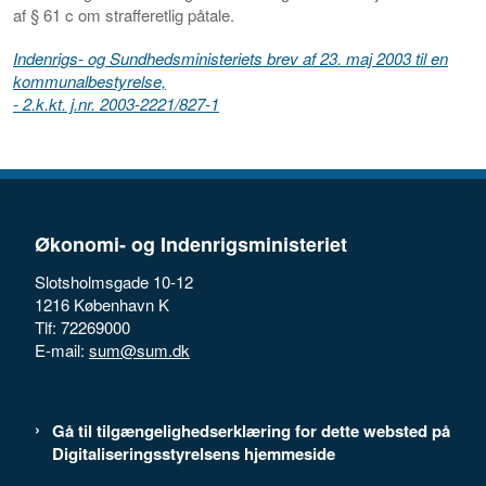
af § 61 c om strafferetlig påtale.
Indenrigs- og Sundhedsministeriets brev af 23. maj 2003 til en
kommunalbestyrelse,
- 2.k.kt. j.nr. 2003-2221/827-1
Økonomi- og Indenrigsministeriet
Slotsholmsgade 10-12
1216 København K
Tlf: 72269000
E-mail:
sum@sum.dk
Gå til tilgængelighedserklæring for dette websted på
Digitaliseringsstyrelsens hjemmeside