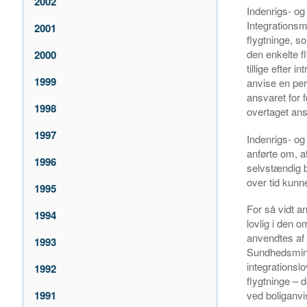
2002
Indenrigs- og 
Integrationsm
2001
flygtninge, s
den enkelte f
2000
tillige efter
1999
anvise en pe
ansvaret for
1998
overtaget ans
1997
Indenrigs- o
anførte om, a
1996
selvstændig b
over tid kunne
1995
For så vidt a
1994
lovlig i den 
anvendtes af 
1993
Sundhedsminist
integrationsl
1992
flygtninge – 
1991
ved boliganvi