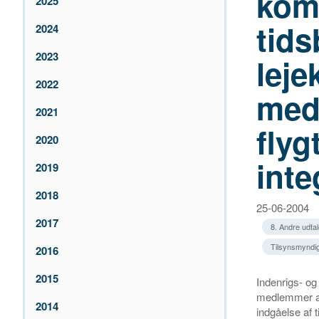
kom
2025
tid
2024
2023
leje
2022
med 
2021
flyg
2020
inte
2019
2018
25-06-2004
2017
8. Andre udtal
Tilsynsmyndi
2016
2015
Indenrigs- o
medlemmer a
2014
indgåelse af 