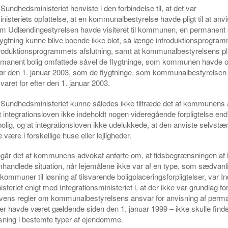
Sundhedsministeriet henviste i den forbindelse til, at det var
inisteriets opfattelse, at en kommunalbestyrelse havde pligt til at anv
om Udlændingestyrelsen havde visiteret til kommunen, en permanent b
lygtning kunne blive boende ikke blot, så længe introduktionsprogra
 introduktionsprogrammets afslutning, samt at kommunalbestyrelsens pligt
rmanent bolig omfattede såvel de flygtninge, som kommunen havde o
 før den 1. januar 2003, som de flygtninge, som kommunalbestyrelse
varet for efter den 1. januar 2003.
g Sundhedsministeriet kunne således ikke tiltræde det af kommunens
t integrationsloven ikke indeholdt nogen videregående forpligtelse end r
olig, og at integrationsloven ikke udelukkede, at den anviste selvstæ
 være i forskellige huse eller lejligheder.
ngår det af kommunens advokat anførte om, at tidsbegrænsningen af 
omhandlede situation, når lejemålene ikke var af en type, som sædvanl
kommuner til løsning af tilsvarende boligplaceringsforpligtelser, var I
eriet enigt med Integrationsministeriet i, at der ikke var grundlag for
ovens regler om kommunalbestyrelsens ansvar for anvisning af permane
der havde været gældende siden den 1. januar 1999 – ikke skulle fin
sning i bestemte typer af ejendomme.