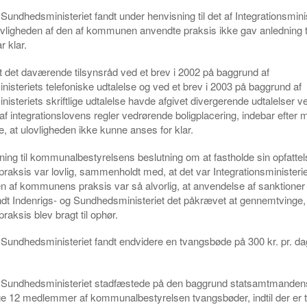
 Sundhedsministeriet fandt under henvisning til det af Integrationsmini
lovligheden af den af kommunen anvendte praksis ikke gav anledning til 
r klar.
at det daværende tilsynsråd ved et brev i 2002 på baggrund af
inisteriets telefoniske udtalelse og ved et brev i 2003 på baggrund af
inisteriets skriftlige udtalelse havde afgivet divergerende udtalelser 
af integrationslovens regler vedrørende boligplacering, indebar efter m
e, at ulovligheden ikke kunne anses for klar.
ing til kommunalbestyrelsens beslutning om at fastholde sin opfattels
ksis var lovlig, sammenholdt med, at det var Integrationsministeriet
en af kommunens praksis var så alvorlig, at anvendelse af sanktione
dt Indenrigs- og Sundhedsministeriet det påkrævet at gennemtvinge,
ksis blev bragt til ophør.
 Sundhedsministeriet fandt endvidere en tvangsbøde på 300 kr. pr. da
g Sundhedsministeriet stadfæstede på den baggrund statsamtmanden
e 12 medlemmer af kommunalbestyrelsen tvangsbøder, indtil der er tr