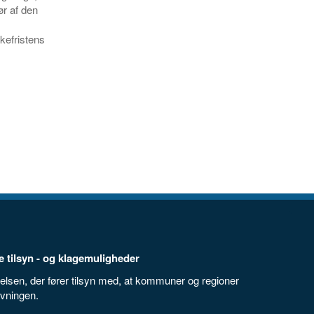
ør af den
efristens
 tilsyn - og klagemuligheder
elsen, der fører tilsyn med, at kommuner og regioner
ivningen.