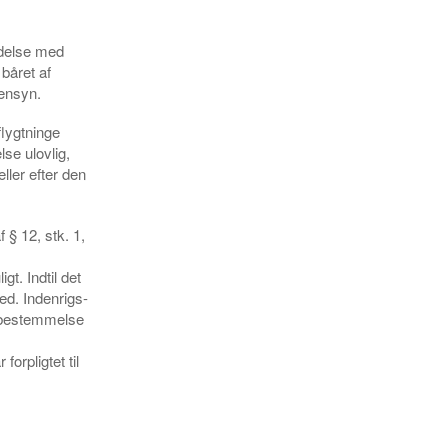
indelse med
båret af
ensyn.
lygtninge
lse ulovlig,
ler efter den
 § 12, stk. 1,
t. Indtil det
ted. Indenrigs-
e bestemmelse
orpligtet til