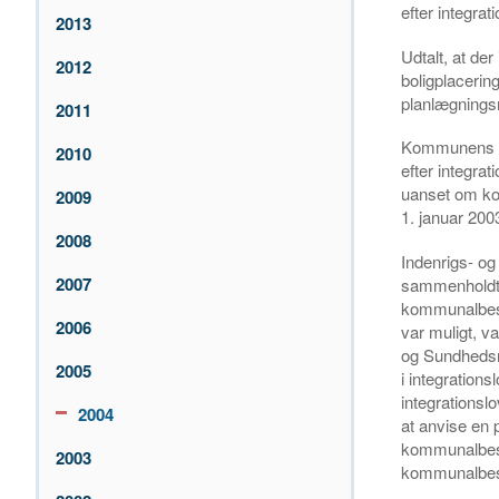
efter integrat
2013
Udtalt, at der
2012
boligplacerin
planlægning
2011
Kommunens pr
2010
efter integra
uanset om kom
2009
1. januar 2003
2008
Indenrigs- og
2007
sammenholdt m
kommunalbestyr
2006
var muligt, va
og Sundhedsmi
2005
i integratio
integrationslo
2004
at anvise en 
kommunalbesty
2003
kommunalbestyr