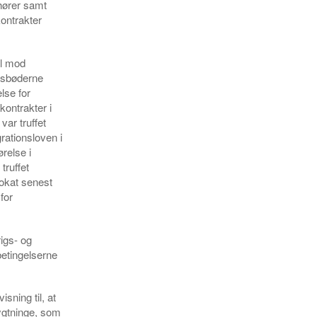
hører samt
kontrakter
ål mod
ngsbøderne
else for
ontrakter i
var truffet
grationsloven i
ørelse i
truffet
vokat senest
for
igs- og
betingelserne
sning til, at
lygtninge, som