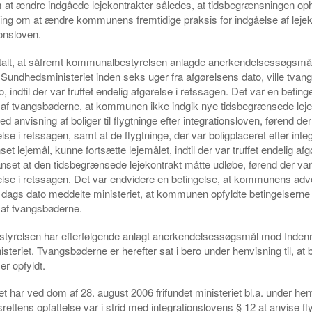
 at ændre indgåede lejekontrakter således, at tidsbegrænsningen op
tning om at ændre kommunens fremtidige praksis for indgåelse af leje
ionsloven.
talt, at såfremt kommunalbestyrelsen anlagde anerkendelsessøgsm
 Sundhedsministeriet inden seks uger fra afgørelsens dato, ville tva
ro, indtil der var truffet endelig afgørelse i retssagen. Det var en beting
n af tvangsbøderne,
at
kommunen ikke indgik nye tidsbegrænsede lejek
d anvisning af boliger til flygtninge efter integrationsloven, førend der 
else i retssagen, samt
at
de flygtninge, der var boligplaceret efter inte
et lejemål, kunne fortsætte lejemålet, indtil der var truffet endelig afg
nset at den tidsbegrænsede lejekontrakt måtte udløbe, førend der var 
else i retssagen. Det var endvidere en betingelse, at kommunens ad
 dags dato meddelte ministeriet, at kommunen opfyldte betingelserne 
n af tvangsbøderne.
yrelsen har efterfølgende anlagt anerkendelsessøgsmål mod Indenr
teriet. Tvangsbøderne er herefter sat i bero under henvisning til, at 
 er opfyldt.
 har ved dom af 28. august 2006 frifundet ministeriet bl.a. under henvi
srettens opfattelse var i strid med integrationslovens § 12 at anvise f