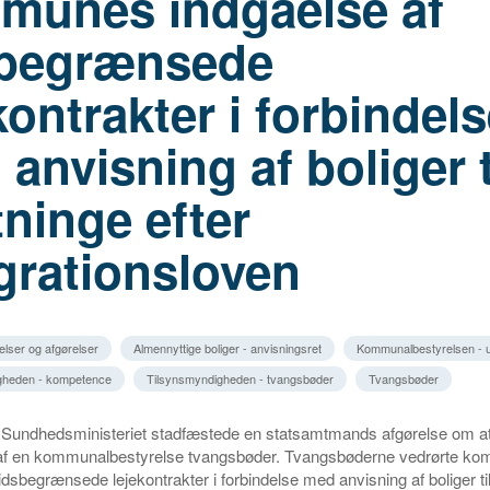
munes indgåelse af
sbegrænsede
kontrakter i forbindel
anvisning af boliger t
tninge efter
grationsloven
elser og afgørelser
Almennyttige boliger - anvisningsret
Kommunalbestyrelsen - ul
gheden - kompetence
Tilsynsmyndigheden - tvangsbøder
Tvangsbøder
g Sundhedsministeriet stadfæstede en statsamtmands afgørelse om a
f en kommunalbestyrelse tvangsbøder. Tvangsbøderne vedrørte k
tidsbegrænsede lejekontrakter i forbindelse med anvisning af boliger til