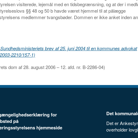
relsen visiterede, lejemål med en tidsbegrænsning, og at der i medf
yrelseslovs §§ 48 og 50 b havde været hjemmel til at pålægge
yrelsens medlemmer tvangsbøder. Dommen er ikke anket inden ank
 Sundhedsministeriets brev af 25. juni 2004 til en kommunes advokat
r. 2003-2210/157-1)
ets dom af 28. august 2006 – 12. afd. nr. B-2286-04)
Det kommunale
ilgængelighedserklæring for
bsted på
Det er Ankestyr
seringsstyrelsens hjemmeside
overholder lovg