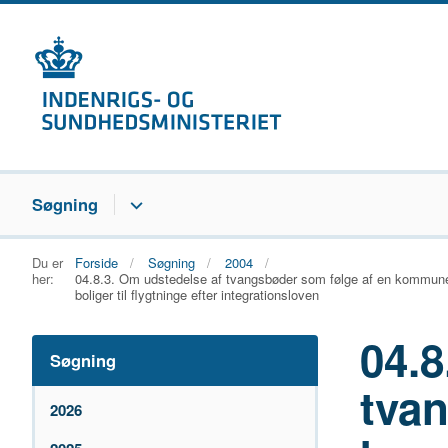
Søgning
Du er
Forside
Søgning
2004
her:
04.8.3. Om udstedelse af tvangsbøder som følge af en kommunes
boliger til flygtninge efter integrationsloven
04.8
Søgning
tva
2026