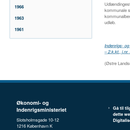
Udlændingesty
1966
kommunale st
kommunalbest
1963
udløb.
1961
Indenrigs- og
– 2.k.kt., j.n
(Østre Landsr
Økonomi- og
Gå til t
Indenrigsministeriet
dette we
Slotsholmsgade 10-12
Digitali
1216 København K