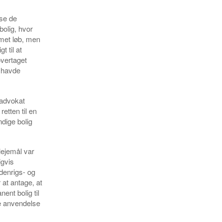
ise de
olig, hvor
mmet løb, men
 til at
vertaget
n havde
 advokat
etten til en
ndige bolig
lejemål var
igvis
ndenrigs- og
 at antage, at
nt bolig til
de anvendelse