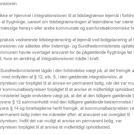
ionsloven.
 ikke er hjemmel i integrationsloven til at tidsbegrænse lejemål i forb
g af flygtninge, uanset om tidsbegrænsningen af lejemålene har været 
smæssige hensyn eller andre kommunale og samfundsøkonomiske h
aksis vedrørende tidsbegrænsning af lejemål ved boligplacering af f
tionsloven var således efter Indenrigs- og Sundhedsministeriets opfatte
munen havde overtaget ansvaret for de pågældende flygtninge før el
, hvor en ændring af integrationsloven trådte i kraft.
 Sundhedsministeriet lagde i den forbindelse vægt på, at det fremgik af
ed ordlyden af § 12, stk. 5, i den gældende integrationslov, at
elsen var forpligtet til at anvise en permanent bolig, når det var mulig
r kommunalbestyrelsen forpligtet til at anvise et midlertidigt opholdss
nisteriet lagde endvidere vægt på, at det af den tidligere gældend
nslovens § 12 sammenholdt med den tidligere gældende bestemmelse i
vens § 14 og forarbejderne hertil fremgik, at kommunalbestyrelsen var f
permanent bolig inden tre måneder efter, at ansvaret var overgået til
relsen. Indtil det var muligt at anvise en permanent bolig, var
elsen forpligtet til at anvise et midlertidigt opholdssted.