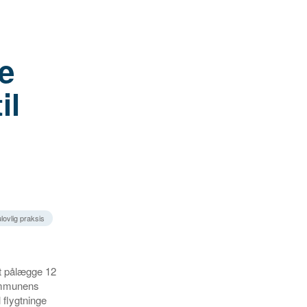
se
il
ovlig praksis
t pålægge 12
ommunens
 flygtninge