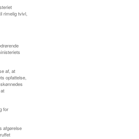
steriet
rimelig tvivl,
vedrørende
inisteriets
e af, at
s opfattelse,
r skønnedes
 at
g for
s afgørelse
uffet