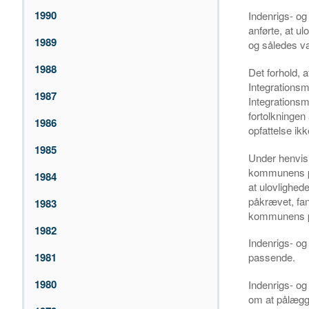
1990
Indenrigs- og
anførte, at u
1989
og således va
1988
Det forhold, 
Integrationsm
1987
Integrationsm
fortolkningen 
1986
opfattelse ikk
1985
Under henvisn
kommunens pra
1984
at ulovlighed
påkrævet, fan
1983
kommunens pra
1982
Indenrigs- og
1981
passende.
1980
Indenrigs- o
om at pålægg