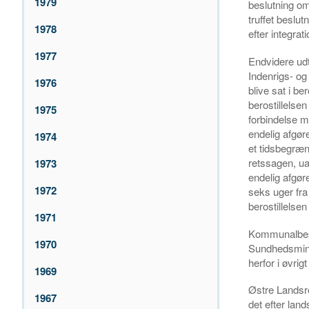
1979
beslutning om
truffet beslu
1978
efter integrat
1977
Endvidere ud
Indenrigs- og
1976
blive sat i be
berostillelse
1975
forbindelse me
endelig afgør
1974
et tidsbegræns
retssagen, ua
1973
endelig afgør
1972
seks uger fra
berostillelse
1971
Kommunalbest
1970
Sundhedsminis
herfor i øvrigt
1969
Østre Landsret
1967
det efter land