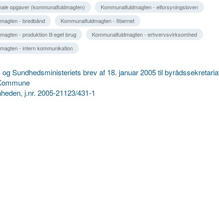
ale opgaver (kommunalfuldmagten)
Kommunalfuldmagten - elforsyningsloven
magten - bredbånd
Kommunalfuldmagten - fibernet
agten - produktion til eget brug
Kommunalfuldmagten - erhvervsvirksomhed
magten - intern kommunikation
 og Sundhedsministeriets brev af 18. januar 2005 til byrådssekretariat
 Kommune
heden, j.nr. 2005-21123/431-1