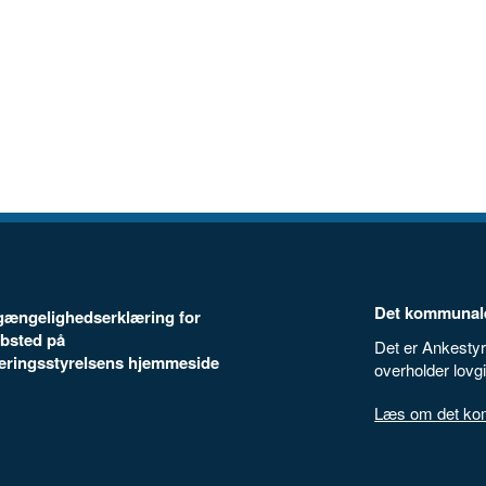
Det kommunale
ilgængelighedserklæring for
bsted på
Det er Ankestyr
seringsstyrelsens hjemmeside
overholder lovg
Læs om det komm