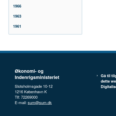
1966
1963
1961
Økonomi- og
Gå til t
Indenrigsministeriet
dette we
Slotsholmsgade 10-12
Digitali
1216 København K
Tlf: 72269000
E-mail:
sum@sum.dk