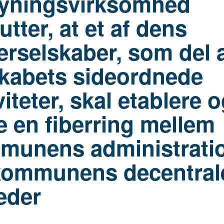
syningsvirksomhed
utter, at et af dens
erselskaber, som del 
skabets sideordnede
viteter, skal etablere 
e en fiberring mellem
munens administrati
kommunens decentral
eder