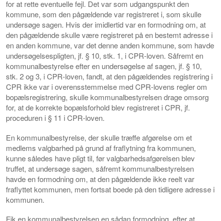
for at rette eventuelle fejl. Det var som udgangspunkt den
kommune, som den pågældende var registreret i, som skulle
undersøge sagen. Hvis der imidlertid var en formodning om, at
den pågældende skulle være registreret på en bestemt adresse i
en anden kommune, var det denne anden kommune, som havde
undersøgelsespligten, jf. § 10, stk. 1, i CPR-loven. Såfremt en
kommunalbestyrelse efter en undersøgelse af sagen, jf. § 10,
stk. 2 og 3, i CPR-loven, fandt, at den pågældendes registrering i
CPR ikke var i overensstemmelse med CPR-lovens regler om
bopælsregistrering, skulle kommunalbestyrelsen drage omsorg
for, at de korrekte bopælsforhold blev registreret i CPR, jf.
proceduren i § 11 i CPR-loven.
En kommunalbestyrelse, der skulle træffe afgørelse om et
medlems valgbarhed på grund af fraflytning fra kommunen,
kunne således have pligt til, før valgbarhedsafgørelsen blev
truffet, at undersøge sagen, såfremt kommunalbestyrelsen
havde en formodning om, at den pågældende ikke reelt var
fraflyttet kommunen, men fortsat boede på den tidligere adresse i
kommunen.
Fik en kommunalbestyrelsen en sådan formodning, efter at