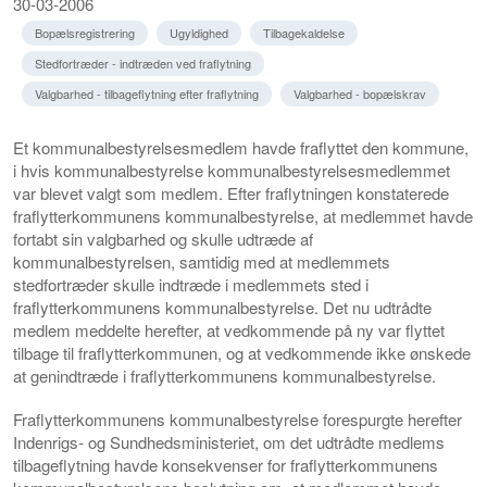
30-03-2006
Bopælsregistrering
Ugyldighed
Tilbagekaldelse
Stedfortræder - indtræden ved fraflytning
Valgbarhed - tilbageflytning efter fraflytning
Valgbarhed - bopælskrav
Et kommunalbestyrelsesmedlem havde fraflyttet den kommune,
i hvis kommunalbestyrelse kommunalbestyrelsesmedlemmet
var blevet valgt som medlem. Efter fraflytningen konstaterede
fraflytterkommunens kommunalbestyrelse, at medlemmet havde
fortabt sin valgbarhed og skulle udtræde af
kommunalbestyrelsen, samtidig med at medlemmets
stedfortræder skulle indtræde i medlemmets sted i
fraflytterkommunens kommunalbestyrelse. Det nu udtrådte
medlem meddelte herefter, at vedkommende på ny var flyttet
tilbage til fraflytterkommunen, og at vedkommende ikke ønskede
at genindtræde i fraflytterkommunens kommunalbestyrelse.
Fraflytterkommunens kommunalbestyrelse forespurgte herefter
Indenrigs- og Sundhedsministeriet, om det udtrådte medlems
tilbageflytning havde konsekvenser for fraflytterkommunens