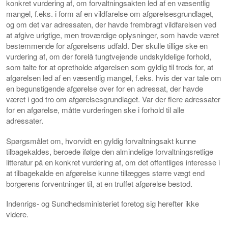
konkret vurdering af, om forvaltningsakten led af en væsentlig
mangel, f.eks. i form af en vildfarelse om afgørelsesgrundlaget,
og om det var adressaten, der havde frembragt vildfarelsen ved
at afgive urigtige, men troværdige oplysninger, som havde været
bestemmende for afgørelsens udfald. Der skulle tillige ske en
vurdering af, om der forelå tungtvejende undskyldelige forhold,
som talte for at opretholde afgørelsen som gyldig til trods for, at
afgørelsen led af en væsentlig mangel, f.eks. hvis der var tale om
en begunstigende afgørelse over for en adressat, der havde
været i god tro om afgørelsesgrundlaget. Var der flere adressater
for en afgørelse, måtte vurderingen ske i forhold til alle
adressater.
Spørgsmålet om, hvorvidt en gyldig forvaltningsakt kunne
tilbagekaldes, beroede ifølge den almindelige forvaltningsretlige
litteratur på en konkret vurdering af, om det offentliges interesse i
at tilbagekalde en afgørelse kunne tillægges større vægt end
borgerens forventninger til, at en truffet afgørelse bestod.
Indenrigs- og Sundhedsministeriet foretog sig herefter ikke
videre.