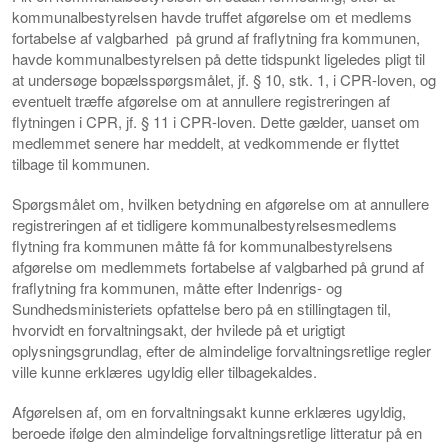
kommunalbestyrelsen havde truffet afgørelse om et medlems
fortabelse af valgbarhed på grund af fraflytning fra kommunen,
havde kommunalbestyrelsen på dette tidspunkt ligeledes pligt til
at undersøge bopælsspørgsmålet, jf. § 10, stk. 1, i CPR-loven, og
eventuelt træffe afgørelse om at annullere registreringen af
flytningen i CPR, jf. § 11 i CPR-loven. Dette gælder, uanset om
medlemmet senere har meddelt, at vedkommende er flyttet
tilbage til kommunen.
Spørgsmålet om, hvilken betydning en afgørelse om at annullere
registreringen af et tidligere kommunalbestyrelsesmedlems
flytning fra kommunen måtte få for kommunalbestyrelsens
afgørelse om medlemmets fortabelse af valgbarhed på grund af
fraflytning fra kommunen, måtte efter Indenrigs- og
Sundhedsministeriets opfattelse bero på en stillingtagen til,
hvorvidt en forvaltningsakt, der hvilede på et urigtigt
oplysningsgrundlag, efter de almindelige forvaltningsretlige regler
ville kunne erklæres ugyldig eller tilbagekaldes.
Afgørelsen af, om en forvaltningsakt kunne erklæres ugyldig,
beroede ifølge den almindelige forvaltningsretlige litteratur på en