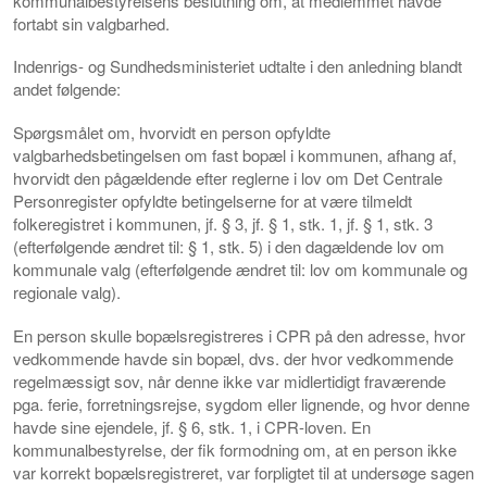
kommunalbestyrelsens beslutning om, at medlemmet havde
fortabt sin valgbarhed.
Indenrigs- og Sundhedsministeriet udtalte i den anledning blandt
andet følgende:
Spørgsmålet om, hvorvidt en person opfyldte
valgbarhedsbetingelsen om fast bopæl i kommunen, afhang af,
hvorvidt den pågældende efter reglerne i lov om Det Centrale
Personregister opfyldte betingelserne for at være tilmeldt
folkeregistret i kommunen, jf. § 3, jf. § 1, stk. 1, jf. § 1, stk. 3
(efterfølgende ændret til: § 1, stk. 5) i den dagældende lov om
kommunale valg (efterfølgende ændret til: lov om kommunale og
regionale valg).
En person skulle bopælsregistreres i CPR på den adresse, hvor
vedkommende havde sin bopæl, dvs. der hvor vedkommende
regelmæssigt sov, når denne ikke var midlertidigt fraværende
pga. ferie, forretningsrejse, sygdom eller lignende, og hvor denne
havde sine ejendele, jf. § 6, stk. 1, i CPR-loven. En
kommunalbestyrelse, der fik formodning om, at en person ikke
var korrekt bopælsregistreret, var forpligtet til at undersøge sagen