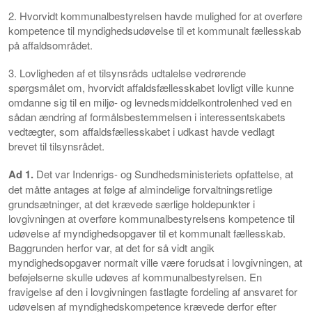
2. Hvorvidt kommunalbestyrelsen havde mulighed for at overføre
kompetence til myndighedsudøvelse til et kommunalt fællesskab
på affaldsområdet.
3. Lovligheden af et tilsynsråds udtalelse vedrørende
spørgsmålet om, hvorvidt affaldsfællesskabet lovligt ville kunne
omdanne sig til en miljø- og levnedsmiddelkontrolenhed ved en
sådan ændring af formålsbestemmelsen i interessentskabets
vedtægter, som affaldsfællesskabet i udkast havde vedlagt
brevet til tilsynsrådet.
Ad 1.
Det var Indenrigs- og Sundhedsministeriets opfattelse, at
det måtte antages at følge af almindelige forvaltningsretlige
grundsætninger, at det krævede særlige holdepunkter i
lovgivningen at overføre kommunalbestyrelsens kompetence til
udøvelse af myndighedsopgaver til et kommunalt fællesskab.
Baggrunden herfor var, at det for så vidt angik
myndighedsopgaver normalt ville være forudsat i lovgivningen, at
beføjelserne skulle udøves af kommunalbestyrelsen. En
fravigelse af den i lovgivningen fastlagte fordeling af ansvaret for
udøvelsen af myndighedskompetence krævede derfor efter