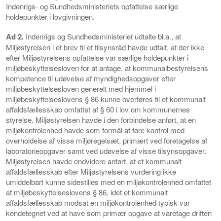
Indenrigs- og Sundhedsministeriets opfattelse særlige
holdepunkter i lovgivningen.
Ad 2.
Indenrigs og Sundhedsministeriet udtalte bl.a., at
Miljøstyrelsen i et brev til et tilsynsråd havde udtalt, at der ikke
efter Miljøstyrelsens opfattelse var særlige holdepunkter i
miljøbeskyttelsesloven for at antage, at kommunalbestyrelsens
kompetence til udøvelse af myndighedsopgaver efter
miljøbeskyttelsesloven generelt med hjemmel i
miljøbeskyttelseslovens § 86 kunne overføres til et kommunalt
affaldsfællesskab omfattet af § 60 i lov om kommunernes
styrelse. Miljøstyrelsen havde i den forbindelse anført, at en
miljøkontrolenhed havde som formål at føre kontrol med
overholdelse af visse miljøregelsæt, primært ved foretagelse af
laboratorieopgaver samt ved udøvelse af visse tilsynsopgaver.
Miljøstyrelsen havde endvidere anført, at et kommunalt
affaldsfællesskab efter Miljøstyrelsens vurdering ikke
umiddelbart kunne sidestilles med en miljøkontrolenhed omfattet
af miljøbeskyttelseslovens § 86, idet et kommunalt
affaldsfællesskab modsat en miljøkontrolenhed typisk var
kendetegnet ved at have som primær opgave at varetage driften