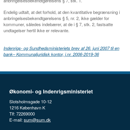
anbringelsesbekendtgørelsens § 7, stk. 1.
Endelig udtalt, at det forhold, at den kvantitative begrænsning i
anbringelsesbekendtgørelsens § 5, nr. 2, ikke gælder for
kommuner, således indebærer, at de i § 7, stk. 2, fastsatte
undtagelser hertil ikke er relevante.
Indenrigs- og Sundhedsministeriets brev af 26. juni 2007 til en
bank– Kommunaljuridisk kontor, j.nr. 2006-2019-36
Økonomi- og Indenrigsministeriet
Slotsholmsgade 10-12
1216 København K
Tlf: 72269000
E-mail:
sum@sum.dk