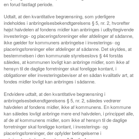
en forud fastlagt periode.
Udtalt, at den kvantitative begrænsning, som yderligere
indeholdes i anbringelsesbekendtgørelsens § 5, nr. 2, hvorefter
højst halvdelen af fondens midler kan anbringes i udbyttegivende
investerings- og placeringsforeninger eller afdelinger af sådanne,
ikke gælder for kommuners anbringelse i investerings- og
placeringsforeninger eller afdelinger af sådanne. Det skyldes, at
bestemmelsen i den kommunale styrelseslovs § 44 forstås
således, at kommunen lovligt kan anbringe midler, som ikke af
hensyn til de daglige forretninger skal foreligge kontant, i
obligationer eller investeringsbeviser af en sådan kvalitativ art, at
fondes midler lovligt kan anbringes i sådanne.
Endvidere udtalt, at den kvantitative begrænsning i
anbringelsesbekendtgørelsens § 5, nr. 2, således vedrører
halvdelen af fondens midler, ikke af kommunens. En kommune
kan således lovligt anbringe mere end halvdelen, i princippet alle,
af de af kommunens midler, som ikke af hensyn til de daglige
forretninger skal foreligge kontant, i investerings- og
placeringsforeninger, der opfylder betingelserne i