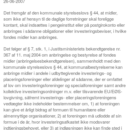
26-06-2007
Det fremgår af den kommunale styrelseslovs § 44, at midler,
som ikke af hensyn til de daglige forretninger skal foreligge
kontant, skal indsættes i pengeinstitut eller på postgirokonto eller
anbringes i sådanne obligationer eller investeringsbeviser, i hvilke
fondes midler kan anbringes.
Det følger af § 7, stk. 1, i Justitsministeriets bekendtgørelse nr.
367 af 11. maj 2004 om anbringelse og bestyrelse af fondes
midler (anbringelsesbekendtgørelsen), sammenholdt med den
kommunale styrelseslovs § 44, at kommunalbestyrelserne kan
anbringe midler i andele i udbyttegivende investerings- og
placeringsforeninger eller afdelinger af sådanne, der er omfattet
af lov om investeringsforeninger og specialforeninger samt andre
kollektive investeringsordninger m.v. eller tilsvarende EU/EØS-
lovgivning, såfremt investerings- eller placeringsforeningens
vedtægter ikke indeholder bestemmelser om, 1) at foreningen
kan give et årligt bidrag af formuen til humanitære eller
almennyttige organisationer, 2) at foreningen må udlodde af sin
formue i de år, hvor investeringsafkastet ikke modsvarer
indtjeningsbehovet, eller 3) at indløsningen ikke kan finde sted i