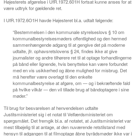
Højesterets afgørelse i UfR.1972.601H fortsat kunne anses for at
være udtryk for gældende ret.
I UfR.1972.6O1H havde Højesteret bl.a. udtalt følgende:
“Bestemmelsen i den kommunale styrelseslovs § 10 om
kommunalbestyrelsesmøders offentlighed og den hermed
sammenhængende adgang til at gengive det på moderne
udtalte, jfr. ophavsretslovens § 24, findes ikke at give
journalister og andre tilhørere ret til at optage forhandlingerne
på bånd eller lignende, hvis benyttelse kan være forbundet
med en vis usikkerhed og åbne mulighed for misbrug. Det
må herefter være overlagt til den enkelte
kommunalbestyrelse at afgøre, om — og i bekræftende fald
på hvilke vilkår — den vil tillade brug af båndoptagere i sine
møder.”
Til brug for besvarelsen af henvendelsen udtalte
Justitsministeriet sig i et notat til Velfærdsministeriet om
spørgsmålet. Det fremgik bl.a. af notatet, at Justitsministeriet var
mest tilbøjelig til at antage, at den nuværende retstilstand med
hensyn til adgangen til at filmoptage åbne byrådsmøder ikke var i