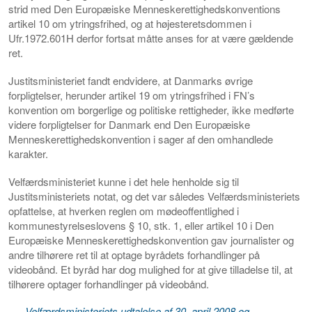
strid med Den Europæiske Menneskerettighedskonventions
artikel 10 om ytringsfrihed, og at højesteretsdommen i
Ufr.1972.601H derfor fortsat måtte anses for at være gældende
ret.
Justitsministeriet fandt endvidere, at Danmarks øvrige
forpligtelser, herunder artikel 19 om ytringsfrihed i FN’s
konvention om borgerlige og politiske rettigheder, ikke medførte
videre forpligtelser for Danmark end Den Europæiske
Menneskerettighedskonvention i sager af den omhandlede
karakter.
Velfærdsministeriet kunne i det hele henholde sig til
Justitsministeriets notat, og det var således Velfærdsministeriets
opfattelse, at hverken reglen om mødeoffentlighed i
kommunestyrelseslovens § 10, stk. 1, eller artikel 10 i Den
Europæiske Menneskerettighedskonvention gav journalister og
andre tilhørere ret til at optage byrådets forhandlinger på
videobånd. Et byråd har dog mulighed for at give tilladelse til, at
tilhørere optager forhandlinger på videobånd.
Velfærdsministeriets udtalelse af 30. april 2008 og