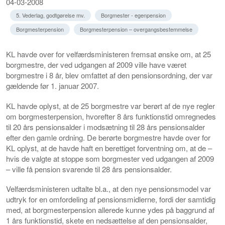
04-03-2008
5. Vederlag, godtgørelse mv.
Borgmester - egenpension
Borgmesterpension
Borgmesterpension – overgangsbestemmelse
KL havde over for velfærdsministeren fremsat ønske om, at 25
borgmestre, der ved udgangen af 2009 ville have været
borgmestre i 8 år, blev omfattet af den pensionsordning, der var
gældende før 1. januar 2007.
KL havde oplyst, at de 25 borgmestre var berørt af de nye regler
om borgmesterpension, hvorefter 8 års funktionstid omregnedes
til 20 års pensionsalder i modsætning til 28 års pensionsalder
efter den gamle ordning. De berørte borgmestre havde over for
KL oplyst, at de havde haft en berettiget forventning om, at de –
hvis de valgte at stoppe som borgmester ved udgangen af 2009
– ville få pension svarende til 28 års pensionsalder.
Velfærdsministeren udtalte bl.a., at den nye pensionsmodel var
udtryk for en omfordeling af pensionsmidlerne, fordi der samtidig
med, at borgmesterpension allerede kunne ydes på baggrund af
1 års funktionstid, skete en nedsættelse af den pensionsalder,