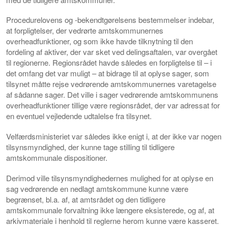
Procedurelovens og -bekendtgørelsens bestemmelser indebar,
at forpligtelser, der vedrørte amtskommunernes
overheadfunktioner, og som ikke havde tilknytning til den
fordeling af aktiver, der var sket ved delingsaftalen, var overgået
til regionerne. Regionsrådet havde således en forpligtelse til – i
det omfang det var muligt – at bidrage til at oplyse sager, som
tilsynet måtte rejse vedrørende amtskommunernes varetagelse
af sådanne sager. Det ville i sager vedrørende amtskommunens
overheadfunktioner tillige være regionsrådet, der var adressat for
en eventuel vejledende udtalelse fra tilsynet.
Velfærdsministeriet var således ikke enigt i, at der ikke var nogen
tilsynsmyndighed, der kunne tage stilling til tidligere
amtskommunale dispositioner.
Derimod ville tilsynsmyndighedernes mulighed for at oplyse en
sag vedrørende en nedlagt amtskommune kunne være
begrænset, bl.a. af, at amtsrådet og den tidligere
amtskommunale forvaltning ikke længere eksisterede, og af, at
arkivmateriale i henhold til reglerne herom kunne være kasseret.