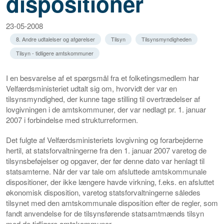
dispositioner
23-05-2008
8. Andre udtalelser og afgørelser
Tilsyn
Tilsynsmyndigheden
Tilsyn - tidligere amtskommuner
I en besvarelse af et spørgsmål fra et folketingsmedlem har
Velfærdsministeriet udtalt sig om, hvorvidt der var en
tilsynsmyndighed, der kunne tage stilling til overtrædelser af
lovgivningen i de amtskommuner, der var nedlagt pr. 1. januar
2007 i forbindelse med strukturreformen.
Det fulgte af Velfærdsministeriets lovgivning og forarbejderne
hertil, at statsforvaltningerne fra den 1. januar 2007 varetog de
tilsynsbeføjelser og opgaver, der før denne dato var henlagt til
statsamterne. Når der var tale om afsluttede amtskommunale
dispositioner, der ikke længere havde virkning, f.eks. en afsluttet
økonomisk disposition, varetog statsforvaltningerne således
tilsynet med den amtskommunale disposition efter de regler, som
fandt anvendelse for de tilsynsførende statsamtmænds tilsyn
med de tidligere amtskommuner.