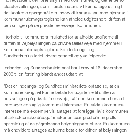
statsforvaltningen, som i første instans vil kunne tage stilling til
det konkrete spørgsmål om, hvorvidt kommunen med hjemmel i
kommunalfuldmagtsreglerne kan afholde udgifterne til driften af
belysningen på de private fællesveje i kommunen.
I forhold til kommuners mulighed for at afholde udgifterne til
driften af vejbelysningen på private fællesveje med hjemmel i
kommunalfuldmagtsreglerne kan Indenrigs- og
Sundhedsministeriet videre generelt oplyse følgende:
Indenrigs- og Sundhedsministeriet har i brev af 16. december
2003 til en forening blandt andet udtalt, at:
"Det er Indenrigs- og Sundhedsministeriets opfattelse, at en
kommune lovligt vil kunne betale for udgifterne til driften af
belysningen på private fællesveje, såfremt kommunen herved
varetager en saglig kommunal interesse. En sådan kommunal
interesse må eksempelvis antages at foreligge, hvis kommunen
af arkitektoniske årsager ønsker en særlig udformning eller
opsætning af de pågældende belysningsarmaturer. En kommune
må endvidere antages at kunne betale for driften af belysningen