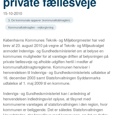
private fællesveje
15-10-2010
3. De kommunale opgaver (kommunalfuldmagten)
Kommunalfuldmagten - vejlovgivning
Københavns Kommunes Teknik- og Miljøborgmester har ved
brev af 23. august 2010 på vegne af Teknik- og Miljøudvalget
anmodet Indenrigs- og Sundhedsministeriet om at belyse en
kommunes muligheder for at varetage driften af belysningen på
private fællesveje og afholde udgiften hertil i medfør af
kommunalfuldmagtsreglerne. Kommunen henviser i
henvendelsen til Indenrigs- og Sundhedsministeriets udtalelse af
16. december 2003 samt Statsforvaltningen Syddanmarks
udtalelse af 1. maj 2009 til en kommune.
Indenrigs- og Sundhedsministeriet kan i anledning af
henvendelsen indledningsvist oplyse, at tilsynet med
kommunerne varetages af statsforvaltningen i den region, hvor
kommunen er beliggende. Det er således Statsforvaltningen
Hovedstaden, der fører tilsyn med kommunen, og det er derfor