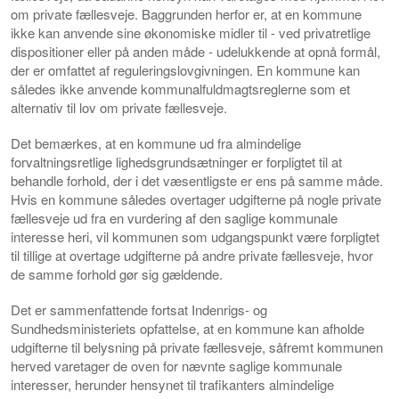
om private fællesveje. Baggrunden herfor er, at en kommune
ikke kan anvende sine økonomiske midler til - ved privatretlige
dispositioner eller på anden måde - udelukkende at opnå formål,
der er omfattet af reguleringslovgivningen. En kommune kan
således ikke anvende kommunalfuldmagtsreglerne som et
alternativ til lov om private fællesveje.
Det bemærkes, at en kommune ud fra almindelige
forvaltningsretlige lighedsgrundsætninger er forpligtet til at
behandle forhold, der i det væsentligste er ens på samme måde.
Hvis en kommune således overtager udgifterne på nogle private
fællesveje ud fra en vurdering af den saglige kommunale
interesse heri, vil kommunen som udgangspunkt være forpligtet
til tillige at overtage udgifterne på andre private fællesveje, hvor
de samme forhold gør sig gældende.
Det er sammenfattende fortsat Indenrigs- og
Sundhedsministeriets opfattelse, at en kommune kan afholde
udgifterne til belysning på private fællesveje, såfremt kommunen
herved varetager de oven for nævnte saglige kommunale
interesser, herunder hensynet til trafikanters almindelige