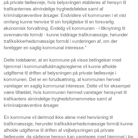
på private fællesveje, hvis belysningen etableres af hensyn til
trafikanternes almindelige tryghedsfølelse samt af
kriminalpræventive årsager. Endvidere vil kommunen i et vist
omfang kunne henvise til sin forpligtelse til en forsvarlig
økonomisk forvaltning. Endelig vil kommunen - i tilknytning til
ovennævnte formål - kunne inddrage trafikmæssige, herunder
trafiksikkerhedsmæssige formål i vurderingen af, om der
foreligger en saglig kommunal interesse."
Dette indebærer, at en kommune på visse betingelser med
hjemmel i kommunalfuldmagtsreglerne vil kunne afholde
udgifterne til driften af belysningen på private fællesveje i
kommunen. Det er en forudsætning, at kommunen herved
varetager en saglig kommunal interesse. Dette vil for eksempel
være tilfældet, hvis kommunen hermed varetager hensynet til
trafikanters almindelige tryghedsfornemmelse samt af
kriminalpræventive årsager.
En kommune vil derimod ikke alene med henvisning til
trafikmæssige, herunder trafiksikkerhedsmæssige formål kunne
afholde udgifterne til driften af vejbelysningen på private
fællesveje, da sådanne hensyn kan varetages med hjemmel i lov