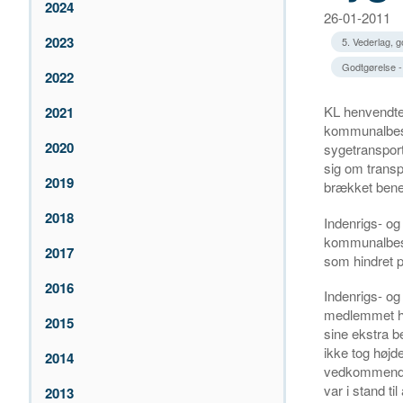
2024
26-01-2011
2023
5. Vederlag, 
Godtgørelse -
2022
KL henvendte 
2021
kommunalbesty
2020
sygetranspor
sig om trans
2019
brækket bene
2018
Indenrigs- og 
kommunalbest
2017
som hindret 
2016
Indenrigs- og
medlemmet ha
2015
sine ekstra b
ikke tog højd
2014
vedkommendes
var i stand ti
2013