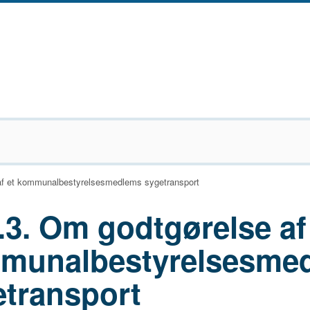
af et kommunalbestyrelsesmedlems sygetransport
.3. Om godtgørelse af
munalbestyrelsesme
etransport