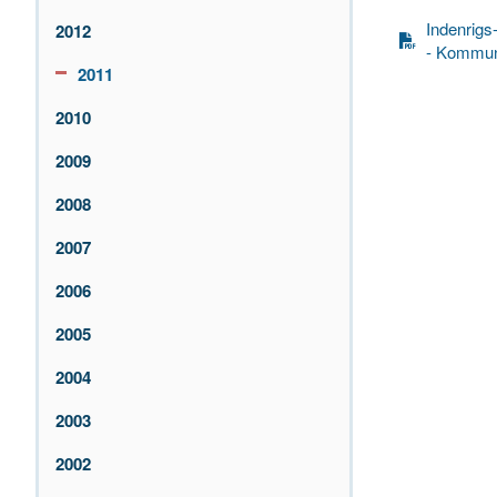
Indenrigs-
2012
- Kommun
2011
2010
2009
2008
2007
2006
2005
2004
2003
2002