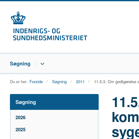
Søgning
Du er her:
Forside
Søgning
2011
11.5.3. Om godtgørelse 
11.5
Søgning
kom
2026
syg
2025