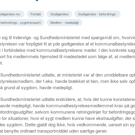
godtgørelse mv.
Forfald
Godtgørelse
Godtgørelse - befordrings-
 befordrings-, sygetransport
Medlem - mødepligt
sig til Indenrigs- og Sundhedsministeriet med spørgsmål om, hvorvi
relsen var forpligtet til at yde godtgørelse af et kommunalbestyre
t i forbindelse med kommunalbestyrelsens møder. I den konkrete sag
port fra medlemmets hjemsted til mødestedet som følge af, at medl
t.
Sundhedsministeriet udtalte, at ministeriet var af den umiddelbare opfa
yrelsesmedlem, der f.eks. havde brækket et ben, men ikke selv opf
på grund af sygdom, havde mødepligt.
 Sundhedsministeriet udtalte endvidere, at, hvis det kunne konstateres
vde mødepligt, havde kommunalbestyrelsesmedlemmet krav på god
efordringsudgifter, selvom kommunens retningslinjer for befordringsg
e for situationer, hvor et sygt medlem kunne have ekstraudgifter, der 
 sygdom. Dette gjaldt dog ikke, hvis vedkommende, uanset sin sy
l at benytte ordinært transportmiddel uden særlige gener.