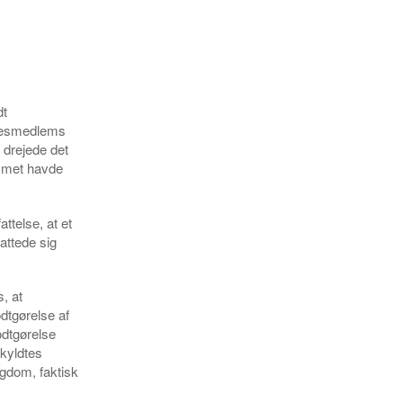
dt
lsesmedlems
 drejede det
emmet havde
ttelse, at et
attede sig
, at
tgørelse af
odtgørelse
skyldtes
gdom, faktisk