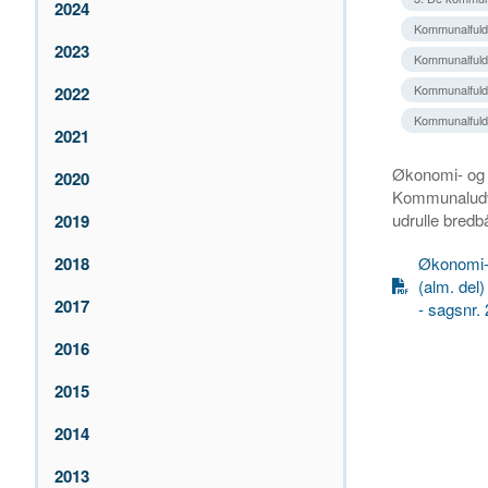
2024
Kommunalfuld
2023
Kommunalfuldm
Kommunalfuld
2022
Kommunalfuld
2021
Økonomi- og I
2020
Kommunaludva
udrulle bred
2019
Økonomi- 
2018
(alm. del
2017
- sagsnr.
2016
2015
2014
2013