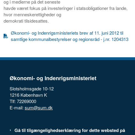
og i medierne på det seneste
havde været fokus på investeringer i statsobligationer fra lande,
hvor menneskerettigheder og
demokrati tilsidesattes.
Økonomi- og Indenrigsministeriets brev af 11. juni 2012 til
samtlige kommunalbestyrelser og regionsråd - j.nr. 1204313
Økonomi- og Indenrigsministeriet
Slotsholmsgade 10-12
1216 København K
Tlf: 72269000
E-mail:
sum@sum.dk
Gå til tilgængelighedserklæring for dette websted på