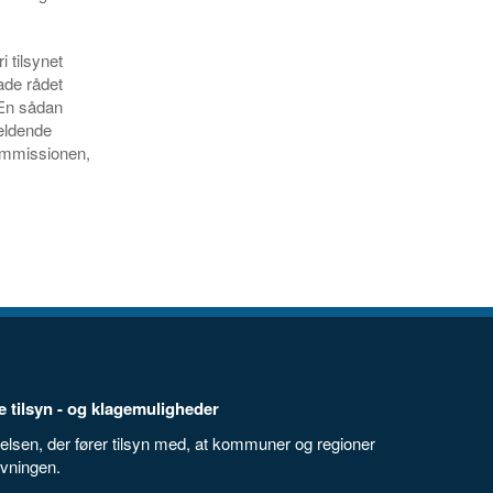
i tilsynet
lade rådet
 En sådan
ældende
Kommissionen,
 tilsyn - og klagemuligheder
elsen, der fører tilsyn med, at kommuner og regioner
ivningen.