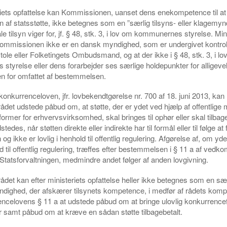
riets opfattelse kan Kommissionen, uanset dens enekompetence til at
n af statsstøtte, ikke betegnes som en ”særlig tilsyns- eller klagemy
 tilsyn viger for, jf. § 48, stk. 3, i lov om kommunernes styrelse. Min
Kommissionen ikke er en dansk myndighed, som er undergivet kontro
le eller Folketingets Ombudsmand, og at der ikke i § 48, stk. 3, i lo
tyrelse eller dens forarbejder ses særlige holdepunkter for alligeve
 for omfattet af bestemmelsen.
 konkurrenceloven, jfr. lovbekendtgørelse nr. 700 af 18. juni 2013, kan
det udstede påbud om, at støtte, der er ydet ved hjælp af offentlige mid
former for erhvervsvirksomhed, skal bringes til ophør eller skal tilbag
edes, når støtten direkte eller indirekte har til formål eller til følge at 
g ikke er lovlig i henhold til offentlig regulering. Afgørelse af, om yde
old til offentlig regulering, træffes efter bestemmelsen i § 11 a af ve
r Statsforvaltningen, medmindre andet følger af anden lovgivning.
det kan efter ministeriets opfattelse heller ikke betegnes som en særl
ndighed, der afskærer tilsynets kompetence, i medfør af rådets kompe
encelovens § 11 a at udstede påbud om at bringe ulovlig konkurrence
hør samt påbud om at kræve en sådan støtte tilbagebetalt.