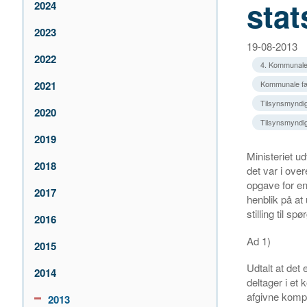
stat
2024
2023
19-08-2013
2022
4. Kommunale
2021
Kommunale fæ
Tilsynsmyndig
2020
Tilsynsmyndi
2019
Ministeriet u
2018
det var i ove
opgave for e
2017
henblik på at
stilling til s
2016
Ad 1)
2015
Udtalt at det
2014
deltager i et
afgivne kompe
2013