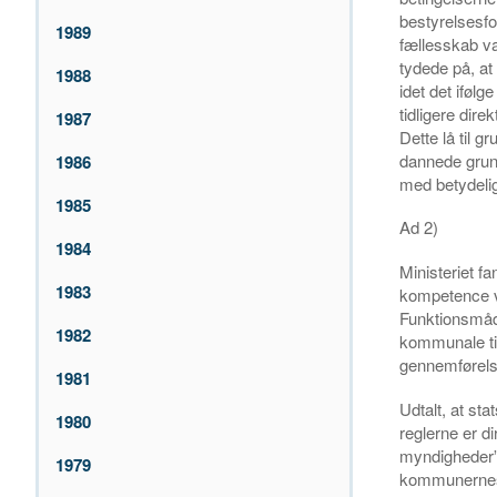
bestyrelsesf
1989
fællesskab var
tydede på, at
1988
idet det iføl
tidligere dire
1987
Dette lå til g
dannede grund
1986
med betydeli
1985
Ad 2)
1984
Ministeriet f
1983
kompetence v
Funktionsmåd
1982
kommunale ti
gennemførels
1981
Udtalt, at sta
1980
reglerne er d
myndigheder”,
1979
kommunernes