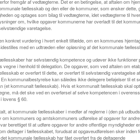
rfor fremgår af vedtægterne. Det er en betingelse, at aftalen om hje
ommunale fællesskab og den eller de kommuner, som ønsker dette, 
heden og optages som bilag til vedtægterne, idet vedtægterne til hver 
lysninger om, hvilke opgaver kommunerne har overladt til det kommu
selvstændige varetagelse.
en konkret vurdering i hvert enkelt tilfælde, om en kommunes hjemtag
idestilles med en udtræden eller opløsning af det kommunale fælless
llesskaber har selvstændig kompetence og udøver ikke funktioner 
egne i henhold til delegation. De opgaver, som ved aftalen om etabl
esskab er overført til dette, er overført til selvstændig varetagelse a
 En kommunalbestyrelse kan således ikke delegere beføjelser til et s
an (et kommunalt fællesskab). Hvis et kommunalt fællesskab skal op
ne, må det ske ved en overførsel af selve kompetencen i overen
i lovens § 60.
alt, at kommunale fællesskaber i medfør af reglerne i (den på udbuds
v om kommuners og amtskommuners udførelse af opgaver for andre o
ar berettiget til at udføre opgaver for andre offentlige myndigheder e
 deltager i fællesskabet, forudsat at opgaveudførelsen sker inden f
det kommunale fællesskab har fået overført fra de deltagende