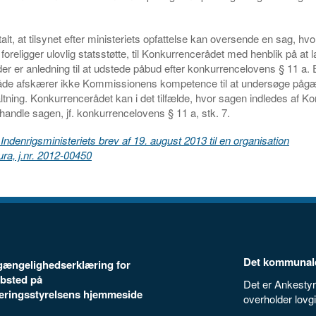
lt, at tilsynet efter ministeriets opfattelse kan oversende en sag, hvor
foreligger ulovlig statsstøtte, til Konkurrencerådet med henblik på at 
er er anledning til at udstede påbud efter konkurrencelovens § 11 a.
e afskærer ikke Kommissionens kompetence til at undersøge påg
altning. Konkurrencerådet kan i det tilfælde, hvor sagen indledes af 
handle sagen, jf. konkurrencelovens § 11 a, stk. 7.
ndenrigsministeriets brev af 19. august 2013 til en organisation
ra, j.nr. 2012-00450
Det kommunale
ilgængelighedserklæring for
bsted på
Det er Ankestyr
seringsstyrelsens hjemmeside
overholder lovg