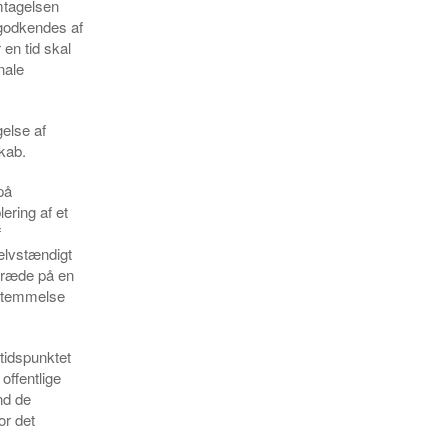
mtagelsen
godkendes af
en tid skal
nale
else af
kab.
på
ering af et
f
elvstændigt
træde på en
sstemmelse
tidspunktet
ffentlige
nd de
or det