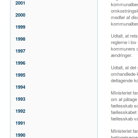
2001
kommunalbesty
omkostningska
2000
medfør af dis
kommunalbest
1999
Udtalt, at re
1998
reglerne i lo
kommuners og 
1997
ændringer.
1996
Udtalt, at de
omhandlede k
1995
deltagende k
1994
Ministeriet f
1993
om at påtage 
fællesskab so
1992
fællesskabet 
fællesskab va
1991
Ministeriet f
1990
betingelserne