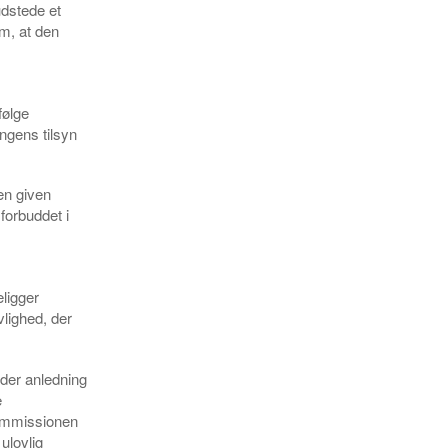
udstede et
m, at den
følge
ngens tilsyn
en given
forbuddet i
eligger
vlighed, der
nder anledning
e
Kommissionen
ulovlig