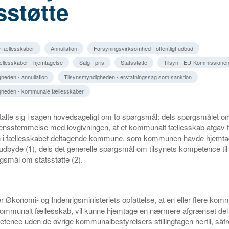
sstøtte
 fællesskaber
Annullation
Forsyningsvirksomhed - offentligt udbud
llesskaber - hjemtagelse
Salg - pris
Statsstøtte
Tilsyn - EU-Kommissione
heden - annullation
Tilsynsmyndigheden - erstatningssag som sanktion
gheden - kommunale fællesskaber
dtalte sig i sagen hovedsageligt om to spørgsmål: dels spørgsmålet om
rensstemmelse med lovgivningen, at et kommunalt fællesskab afgav t
n i fællesskabet deltagende kommune, som kommunen havde hjemt
 udbyde (1), dels det generelle spørgsmål om tilsynets kompetence til 
pørgsmål om statsstøtte (2).
 er Økonomi- og Indenrigsministeriets opfattelse, at en eller flere ko
 kommunalt fællesskab, vil kunne hjemtage en nærmere afgrænset del
tence uden de øvrige kommunalbestyrelsers stillingtagen hertil, såf