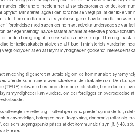
ormanden eller andre medlemmer af styrelsesorganet for det kommun
 opfyldt. Ministeriet lagde i den forbindelse vægt på, at der ikke var 
 et eller flere medlemmer af styrelsesorganet havde handlet ansvars
ge en i forbindelse med sagen gennemført advokatundersøgelse var fæ
ktør, der egenhændigt havde fastsat antallet af effektive produktionstime
rund for den beregning af fællesskabets omkostninger til løn og maskine
lag for fællesskabets afgivelse af tilbud. I ministeriets vurdering ind
g vægt ordlyden af en af tilsynsmyndigheden godkendt interessentsk
andt anledning til generelt at udtale sig om de kommunale tilsynsmynd
edrørende kommuners overholdelse af de i traktaten om Den Euro
e (TEUF) relevante bestemmelser om statsstøtte, herunder om, hvor
lsynsmyndigheder kan vurdere, om der foreligger en overtrædelse af
esforbuddet.
tsstøttereglerne retter sig til offentlige myndigheder og må derfor, i de
irekte anvendelige, betragtes som ”lovgivning, der særlig retter sig mod
 der som udgangspunkt påses af det kommunale tilsyn, jf. § 48, stk. 
 styrelse.