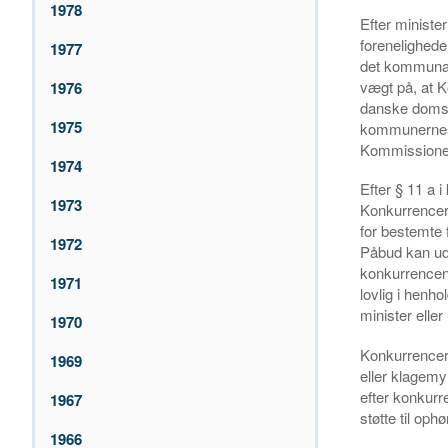
1978
Efter ministe
forenelighede
1977
det kommunale
vægt på, at 
1976
danske domsto
1975
kommunernes s
Kommissionen
1974
Efter § 11 a i
1973
Konkurrencerå
for bestemte 
1972
Påbud kan udst
konkurrencen o
1971
lovlig i henh
minister elle
1970
Konkurrencerå
1969
eller klagemy
efter konkurr
1967
støtte til op
1966