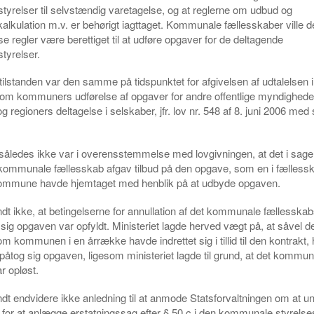
relser til selvstændig varetagelse, og at reglerne om udbud og
lkulation m.v. er behørigt iagttaget. Kommunale fællesskaber ville d
se regler være berettiget til at udføre opgaver for de deltagende
yrelser.
tstilstanden var den samme på tidspunktet for afgivelsen af udtalelsen 
v om kommuners udførelse af opgaver for andre offentlige myndighede
regioners deltagelse i selskaber, jfr. lov nr. 548 af 8. juni 2006 med
t således ikke var i overensstemmelse med lovgivningen, at det i sag
ommunale fællesskab afgav tilbud på den opgave, som en i fælless
ommune havde hjemtaget med henblik på at udbyde opgaven.
andt ikke, at betingelserne for annullation af det kommunale fællesska
sig opgaven var opfyldt. Ministeriet lagde herved vægt på, at såvel
m kommunen i en årrække havde indrettet sig i tillid til den kontrakt
påtog sig opgaven, ligesom ministeriet lagde til grund, at det kommun
r opløst.
andt endvidere ikke anledning til at anmode Statsforvaltningen om at 
 for at anlægge erstatningssag efter § 50 c i den kommunale styrels