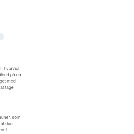
n
, hvorvidt
ilbud på en
aget med
at tage
mmuner, som
 af den
remt