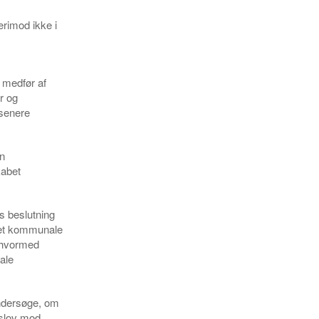
erimod ikke i
i medfør af
r og
 senere
en
kabet
bs beslutning
 det kommunale
, hvormed
ale
undersøge, om
eslov mod