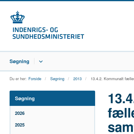
Søgning
Du er her:
Forside
Søgning
2013
13.4.2. Kommunalt fælle
13.
Søgning
fæll
2026
samt
2025