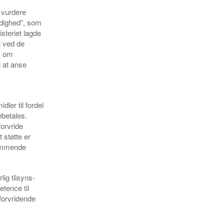
 vurdere
ndighed”, som
isteriet lagde
l ved de
v om
l at anse
ler til fordel
ebetales.
forvride
t støtte er
dkommende
ig tilsyns-
tence til
forvridende