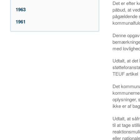
Det er efter 
1963
påbud, at ved
pågældende stø
1961
kommunalfuld
Denne opgave
bemærkningern
med lovlighed
Udtalt, at de
støtteforanst
TEUF artikel 1
Det kommunale 
kommunernes s
oplysninger, s
ikke er af bag
Udtalt, at så
til at tage st
reaktionsmul
eller nationa