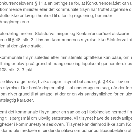
konkurrencelovens § 11 a en betingelse for, at Konkurrencerådet kan 
kommende minister eller det kommunale tilsyn har truffet afgørelse o
tte ikke er lovlig i henhold til offentlig regulering, herunder
magtsreglerne.
fordeling mellem Statsforvaltningen og Konkurrencerådet afskærer i
e til § 48, stk. 3, i lov om kommunernes styrelse ikke Statsforvaltni
en af den givne støtte.
t kommunale tilsyn således efter ministeriets opfattelse kan påse, om 
altning er ulovlig på grund af manglende iagttagelse af gennemførelses
08, stk. 3, 3. pkt.
tilsyn afgør selv, hvilke sager tilsynet behandler, jf. § 48 a i lov om
tyrelse. Der består dog en pligt til at undersøge en sag, når der for
om giver grund til at antage, at der er en vis sandsynlighed for en ulo
atelagtig karakter.
fremt det kommunale tilsyn tager en sag op og i forbindelse hermed fi
illing til spørgsmål om ulovlig statsstøtte, vil tilsynet have de sædvanlig
igheder i kommunestyrelsesloven. Tilsynet kan derimod ikke som 
le domstole meddele et bindende pålæg om ophør og tilbagebetaling af 