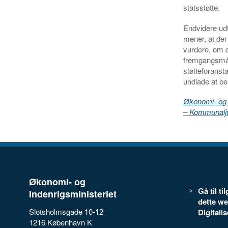
statsstøtte.
Endvidere udta
mener, at der 
vurdere, om d
fremgangsmåd
støtteforanst
undlade at be
Økonomi- og I
– Kommunalju
Økonomi- og
Gå til t
Indenrigsministeriet
dette we
Slotsholmsgade 10-12
Digitali
1216 København K