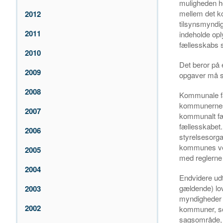
muligheden he
mellem det k
2012
tilsynsmyndig
2011
indeholde op
fællesskabs 
2010
Det beror på 
2009
opgaver må s
2008
Kommunale fæ
kommunernes v
2007
kommunalt fæll
fællesskabet.
2006
styrelsesorg
kommunes veg
2005
med reglerne 
2004
Endvidere udt
gældende) lo
2003
myndigheder v
2002
kommuner, som
sagsområde, 