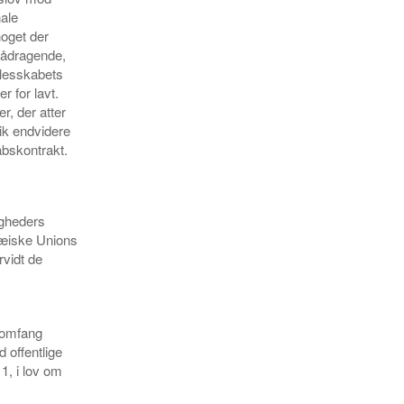
ale
noget der
pådragende,
llesskabets
r for lavt.
r, der atter
gik endvidere
abskontrakt.
igheders
pæiske Unions
vidt de
t omfang
 offentlige
1, i lov om