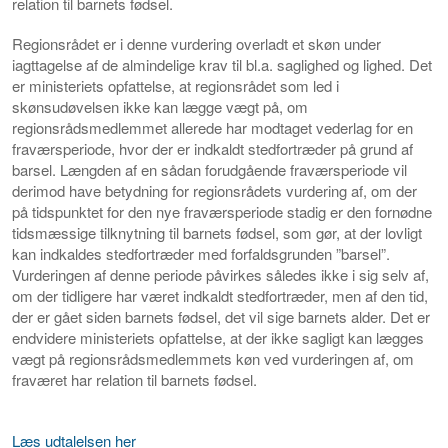
relation til barnets fødsel.
Regionsrådet er i denne vurdering overladt et skøn under
iagttagelse af de almindelige krav til bl.a. saglighed og lighed. Det
er ministeriets opfattelse, at regionsrådet som led i
skønsudøvelsen ikke kan lægge vægt på, om
regionsrådsmedlemmet allerede har modtaget vederlag for en
fraværsperiode, hvor der er indkaldt stedfortræder på grund af
barsel. Længden af en sådan forudgående fraværsperiode vil
derimod have betydning for regionsrådets vurdering af, om der
på tidspunktet for den nye fraværsperiode stadig er den fornødne
tidsmæssige tilknytning til barnets fødsel, som gør, at der lovligt
kan indkaldes stedfortræder med forfaldsgrunden ”barsel”.
Vurderingen af denne periode påvirkes således ikke i sig selv af,
om der tidligere har været indkaldt stedfortræder, men af den tid,
der er gået siden barnets fødsel, det vil sige barnets alder. Det er
endvidere ministeriets opfattelse, at der ikke sagligt kan lægges
vægt på regionsrådsmedlemmets køn ved vurderingen af, om
fraværet har relation til barnets fødsel.
Læs udtalelsen her