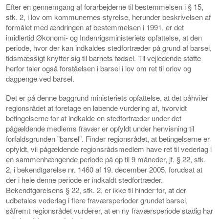
Efter en gennemgang af forarbejderne til bestemmelsen i § 15,
stk. 2, i lov om kommunernes styrelse, herunder beskrivelsen af
formålet med ændringen af bestemmelsen i 1991, er det
imidlertid Økonomi- og Indenrigsministeriets opfattelse, at den
periode, hvor der kan indkaldes stedfortræder på grund af barsel,
tidsmæssigt knytter sig til barnets fødsel. Til vejledende støtte
herfor taler også forståelsen i barsel i lov om ret til orlov og
dagpenge ved barsel.
Det er på denne baggrund ministeriets opfattelse, at det påhviler
regionsrådet at foretage en løbende vurdering af, hvorvidt
betingelserne for at indkalde en stedfortræder under det
pågældende medlems fravær er opfyldt under henvisning til
forfaldsgrunden ”barsel”. Finder regionsrådet, at betingelserne er
opfyldt, vil pågældende regionsrådsmedlem have ret til vederlag i
en sammenhængende periode på op til 9 måneder, jf. § 22, stk.
2, i bekendtgørelse nr. 1460 af 19. december 2005, forudsat at
der i hele denne periode er indkaldt stedfortræder.
Bekendtgørelsens § 22, stk. 2, er ikke til hinder for, at der
udbetales vederlag i flere fraværsperioder grundet barsel,
såfremt regionsrådet vurderer, at en ny fraværsperiode stadig har