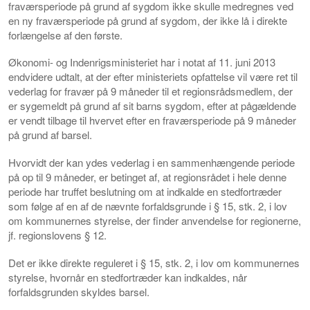
fraværsperiode på grund af sygdom ikke skulle medregnes ved
en ny fraværsperiode på grund af sygdom, der ikke lå i direkte
forlængelse af den første.
Økonomi- og Indenrigsministeriet har i notat af 11. juni 2013
endvidere udtalt, at der efter ministeriets opfattelse vil være ret til
vederlag for fravær på 9 måneder til et regionsrådsmedlem, der
er sygemeldt på grund af sit barns sygdom, efter at pågældende
er vendt tilbage til hvervet efter en fraværsperiode på 9 måneder
på grund af barsel.
Hvorvidt der kan ydes vederlag i en sammenhængende periode
på op til 9 måneder, er betinget af, at regionsrådet i hele denne
periode har truffet beslutning om at indkalde en stedfortræder
som følge af en af de nævnte forfaldsgrunde i § 15, stk. 2, i lov
om kommunernes styrelse, der finder anvendelse for regionerne,
jf. regionslovens § 12.
Det er ikke direkte reguleret i § 15, stk. 2, i lov om kommunernes
styrelse, hvornår en stedfortræder kan indkaldes, når
forfaldsgrunden skyldes barsel.