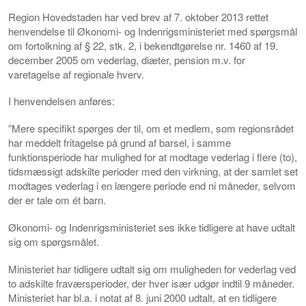
Region Hovedstaden har ved brev af 7. oktober 2013 rettet
henvendelse til Økonomi- og Indenrigsministeriet med spørgsmål
om fortolkning af § 22, stk. 2, i bekendtgørelse nr. 1460 af 19.
december 2005 om vederlag, diæter, pension m.v. for
varetagelse af regionale hverv.
I henvendelsen anføres:
”Mere specifikt spørges der til, om et medlem, som regionsrådet
har meddelt fritagelse på grund af barsel, i samme
funktionsperiode har mulighed for at modtage vederlag i flere (to),
tidsmæssigt adskilte perioder med den virkning, at der samlet set
modtages vederlag i en længere periode end ni måneder, selvom
der er tale om ét barn.
Økonomi- og Indenrigsministeriet ses ikke tidligere at have udtalt
sig om spørgsmålet.
Ministeriet har tidligere udtalt sig om muligheden for vederlag ved
to adskilte fraværsperioder, der hver især udgør indtil 9 måneder.
Ministeriet har bl.a. i notat af 8. juni 2000 udtalt, at en tidligere