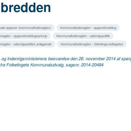
tbredden
ale opgaver (kommunalfuldmagten)
Kommunalfuldmagten - opgavefordeling
agten - opgavefordelingsprincip
Kommunalfuldmagten - udenrigspolitik
agten - udenrigspolitisk anliggende
Kommunalfuldmagten - folketingsvedtagelse
og Indenrigsministerens besvarelse den 26. november 2014 af spør
) fra Folketingets Kommunaludvalg, sagsnr. 2014-20484