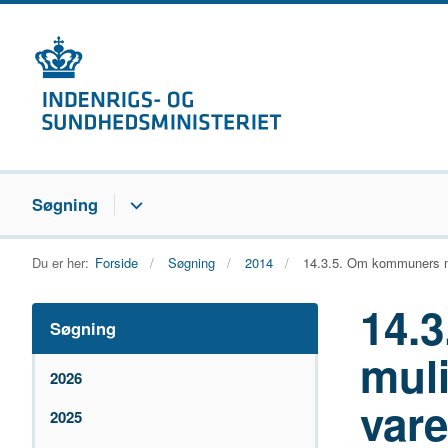
Søgning
Du er her:
Forside
Søgning
2014
14.3.5. Om kommuners mu
14.
Søgning
muli
2026
vare
2025