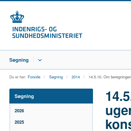
Søgning
Du er her:
Forside
Søgning
2014
14.5.10. Om beregningen 
14.5
Søgning
uger
2026
kon
2025