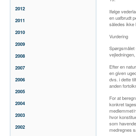
2012
Ifølge vederl
en uafbrudt pe
2011
således ikk
2010
Vurdering
2009
Spørgsmålet o
vejledningen, 
2008
Efter en natu
2007
en given uged
2006
dvs. i dette 
anden fortolk
2005
For at beregn
2004
konkret tages
medlemmet/næ
2003
hvor konstitu
som havende v
2002
medregnes sål