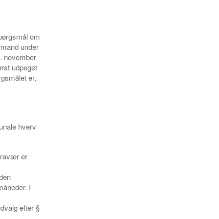
spørgsmål om
ormand under
 9. november
ørst udpeget
gsmålet er,
munale hverv
fravær er
 den
måneder. I
dvalg efter §