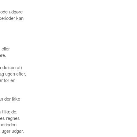
riode udgøre
 perioder kan
eller
ere.
yndelsen af)
g ugen efter,
r for en
an der ikke
tilfælde,
edes regnes
-perioden
 uger udgør.