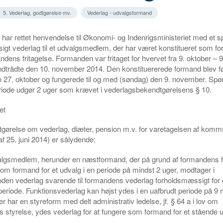
5. Vederlag, godtgørelse mv.
Vederlag - udvalgsformand
ar rettet henvendelse til Økonomi- og Indenrigsministeriet med et 
gt vederlag til et udvalgsmedlem, der har været konstitueret som f
dens fritagelse. Formanden var fritaget for hvervet fra 9. oktober –
ndtrådte den 10. november 2014. Den konstituererede formand blev f
 27. oktober og fungerede til og med (søndag) den 9. november. Spør
iode udgør 2 uger som krævet i vederlagsbekendtgørelsens § 10.
et
tgørelse om vederlag, diæter, pension m.v. for varetagelsen af kom
af 25. juni 2014) er sålydende:
valgsmedlem, herunder en næstformand, der på grund af formandens 
som formand for et udvalg i en periode på mindst 2 uger, modtager i
oden vederlag svarende til formandens vederlag forholdsmæssigt for
riode. Funktionsvederlag kan højst ydes i en uafbrudt periode på 9 
 har en styreform med delt administrativ ledelse, jf. § 64 a i lov om
tyrelse, ydes vederlag for at fungere som formand for et stående u