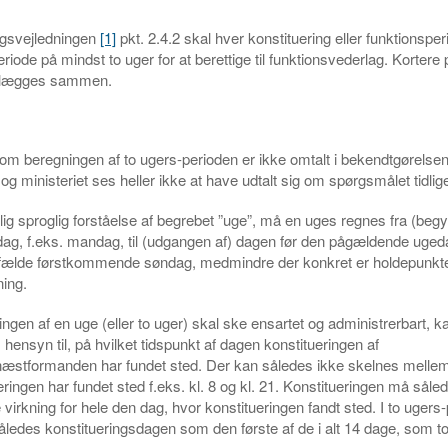
agsvejledningen
[1]
pkt. 2.4.2 skal hver konstituering eller funktionspe
riode på mindst to uger for at berettige til funktionsvederlag. Kortere
e lægges sammen.
m beregningen af to ugers-perioden er ikke omtalt i bekendtgørelsen 
og ministeriet ses heller ikke at have udtalt sig om spørgsmålet tidlig
rlig sproglig forståelse af begrebet ”uge”, må en uges regnes fra (beg
ag, f.eks. mandag, til (udgangen af) dagen før den pågældende ugeda
tilfælde førstkommende søndag, medmindre der konkret er holdepunkte
ning.
ingen af en uge (eller to uger) skal ske ensartet og administrerbart, k
 hensyn til, på hvilket tidspunkt af dagen konstitueringen af
stformanden har fundet sted. Der kan således ikke skelnes mellem 
eringen har fundet sted f.eks. kl. 8 og kl. 21. Konstitueringen må sål
irkning for hele den dag, hvor konstitueringen fandt sted. I to ugers
edes konstitueringsdagen som den første af de i alt 14 dage, som to