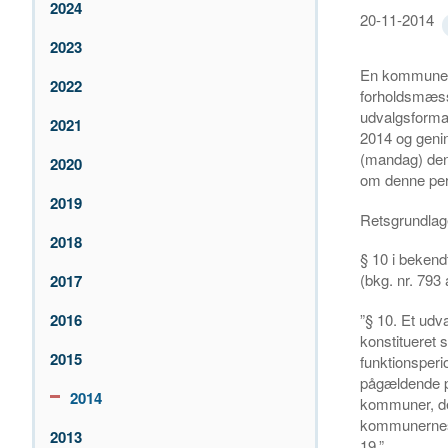
2024
20-11-2014
2023
En kommune h
2022
forholdsmæssi
udvalgsforman
2021
2014 og geni
(mandag) den
2020
om denne per
2019
Retsgrundlag
2018
§ 10 i bekend
(bkg. nr. 793 
2017
2016
”§ 10. Et ud
konstitueret 
2015
funktionsperi
pågældende pe
2014
kommuner, der
kommunernes s
2013
19.”