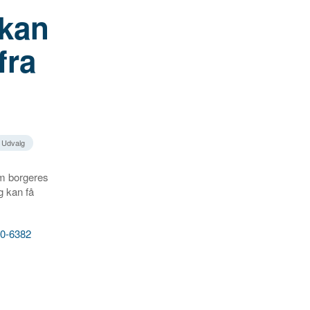
 kan
fra
Udvalg
om borgeres
g kan få
020-6382