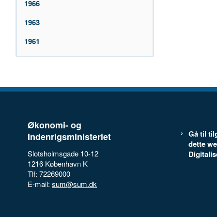
1966
1963
1961
Økonomi- og
Gå til t
Indenrigsministeriet
dette we
Slotsholmsgade 10-12
Digitali
1216 København K
Tlf: 72269000
E-mail:
sum@sum.dk