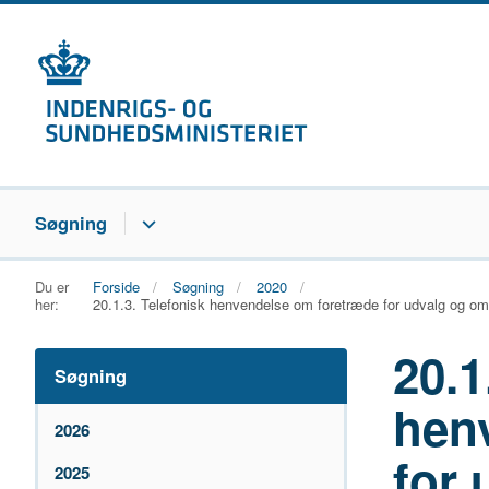
Søgning
Du er
Forside
Søgning
2020
her:
20.1.3. Telefonisk henvendelse om foretræde for udvalg og om 
20.1
Søgning
hen
2026
for
2025