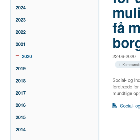
muli
2024
2023
få m
2022
bor
2021
2020
22-06-2020
1. Kommunalb
2019
Social- og I
2018
foretræde for 
2017
mundtlige opl
2016
Social- o
2015
2014