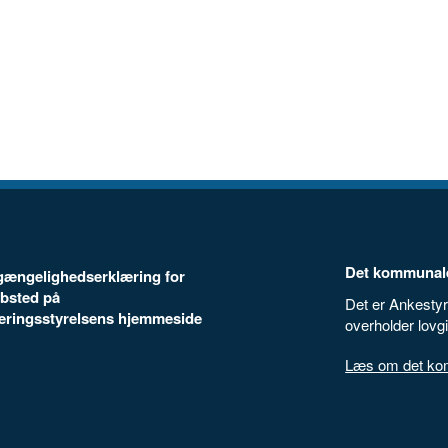
Det kommunale
ilgængelighedserklæring for
bsted på
Det er Ankestyr
seringsstyrelsens hjemmeside
overholder lovg
Læs om det komm