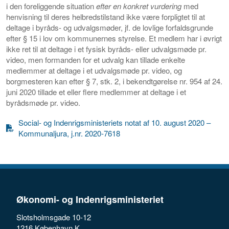
i den foreliggende situation
efter en konkret vurdering
med
henvisning til deres helbredstilstand ikke være forpligtet til at
deltage i byråds- og udvalgsmøder, jf. de lovlige forfaldsgrunde
efter § 15 i lov om kommunernes styrelse. Et medlem har i øvrigt
ikke ret til at deltage i et fysisk byråds- eller udvalgsmøde pr.
video, men formanden for et udvalg kan tillade enkelte
medlemmer at deltage i et udvalgsmøde pr. video, og
borgmesteren kan efter § 7, stk. 2, i bekendtgørelse nr. 954 af 24.
juni 2020 tillade et eller flere medlemmer at deltage i et
byrådsmøde pr. video.
Social- og Indenrigsministeriets notat af 10. august 2020 –
Kommunaljura, j.nr. 2020-7618
Økonomi- og Indenrigsministeriet
Slotsholmsgade 10-12
1216 København K