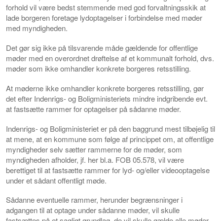
forhold vil være bedst stemmende med god forvaltningsskik at
lade borgeren foretage lydoptagelser i forbindelse med møder
med myndigheden.
Det gør sig ikke på tilsvarende måde gældende for offentlige
møder med en overordnet drøftelse af et kommunalt forhold, dvs.
møder som ikke omhandler konkrete borgeres retsstilling.
At møderne ikke omhandler konkrete borgeres retsstilling, gør
det efter Indenrigs- og Boligministeriets mindre indgribende evt.
at fastsætte rammer for optagelser på sådanne møder.
Indenrigs- og Boligministeriet er på den baggrund mest tilbøjelig til
at mene, at en kommune som følge af princippet om, at offentlige
myndigheder selv sætter rammerne for de møder, som
myndigheden afholder, jf. her bl.a. FOB 05.578, vil være
berettiget til at fastsætte rammer for lyd- og/eller videooptagelse
under et sådant offentligt møde.
Sådanne eventuelle rammer, herunder begrænsninger i
adgangen til at optage under sådanne møder, vil skulle
fastsættes på et sagligt grundlag, de vil skulle gælde alle møder