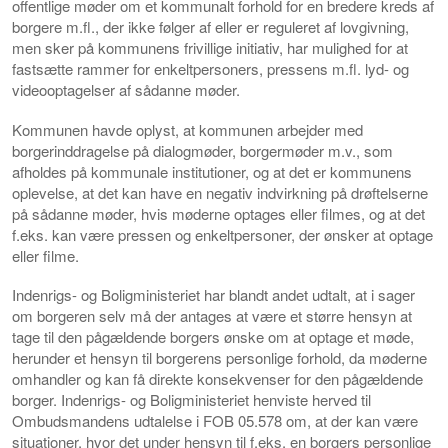
offentlige møder om et kommunalt forhold for en bredere kreds af
borgere m.fl., der ikke følger af eller er reguleret af lovgivning,
men sker på kommunens frivillige initiativ, har mulighed for at
fastsætte rammer for enkeltpersoners, pressens m.fl. lyd- og
videooptagelser af sådanne møder.
Kommunen havde oplyst, at kommunen arbejder med
borgerinddragelse på dialogmøder, borgermøder m.v., som
afholdes på kommunale institutioner, og at det er kommunens
oplevelse, at det kan have en negativ indvirkning på drøftelserne
på sådanne møder, hvis møderne optages eller filmes, og at det
f.eks. kan være pressen og enkeltpersoner, der ønsker at optage
eller filme.
Indenrigs- og Boligministeriet har blandt andet udtalt, at i sager
om borgeren selv må der antages at være et større hensyn at
tage til den pågældende borgers ønske om at optage et møde,
herunder et hensyn til borgerens personlige forhold, da møderne
omhandler og kan få direkte konsekvenser for den pågældende
borger. Indenrigs- og Boligministeriet henviste herved til
Ombudsmandens udtalelse i FOB 05.578 om, at der kan være
situationer, hvor det under hensyn til f.eks. en borgers personlige