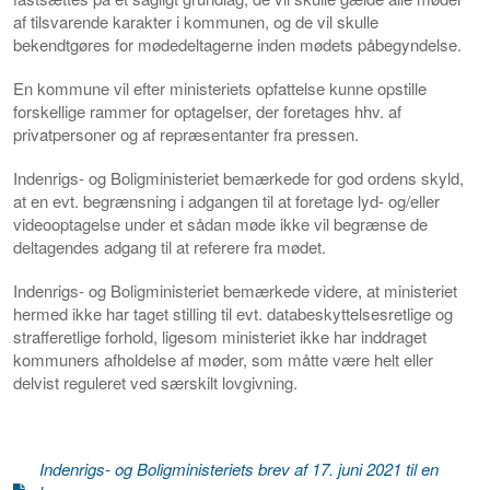
af tilsvarende karakter i kommunen, og de vil skulle
bekendtgøres for mødedeltagerne inden mødets påbegyndelse.
En kommune vil efter ministeriets opfattelse kunne opstille
forskellige rammer for optagelser, der foretages hhv. af
privatpersoner og af repræsentanter fra pressen.
Indenrigs- og Boligministeriet bemærkede for god ordens skyld,
at en evt. begrænsning i adgangen til at foretage lyd- og/eller
videooptagelse under et sådan møde ikke vil begrænse de
deltagendes adgang til at referere fra mødet.
Indenrigs- og Boligministeriet bemærkede videre, at ministeriet
hermed ikke har taget stilling til evt. databeskyttelsesretlige og
strafferetlige forhold, ligesom ministeriet ikke har inddraget
kommuners afholdelse af møder, som måtte være helt eller
delvist reguleret ved særskilt lovgivning.
Indenrigs- og Boligministeriets brev af 17. juni 2021 til en