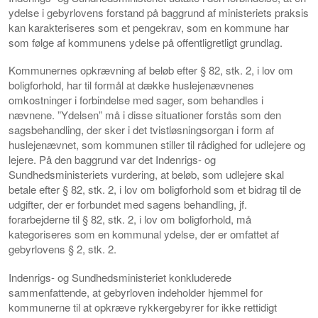
ydelse i gebyrlovens forstand på baggrund af ministeriets praksis
kan karakteriseres som et pengekrav, som en kommune har
som følge af kommunens ydelse på offentligretligt grundlag.
Kommunernes opkrævning af beløb efter § 82, stk. 2, i lov om
boligforhold, har til formål at dække huslejenævnenes
omkostninger i forbindelse med sager, som behandles i
nævnene. ”Ydelsen” må i disse situationer forstås som den
sagsbehandling, der sker i det tvistløsningsorgan i form af
huslejenævnet, som kommunen stiller til rådighed for udlejere og
lejere. På den baggrund var det Indenrigs- og
Sundhedsministeriets vurdering, at beløb, som udlejere skal
betale efter § 82, stk. 2, i lov om boligforhold som et bidrag til de
udgifter, der er forbundet med sagens behandling, jf.
forarbejderne til § 82, stk. 2, i lov om boligforhold, må
kategoriseres som en kommunal ydelse, der er omfattet af
gebyrlovens § 2, stk. 2.
Indenrigs- og Sundhedsministeriet konkluderede
sammenfattende, at gebyrloven indeholder hjemmel for
kommunerne til at opkræve rykkergebyrer for ikke rettidigt