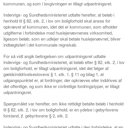
kommunen, og som i lovgivningen er tillagt udpantningsret.
Indenrigs- og Sundhedsministeriet udtalte herefter, at beløb i
henhold til § 82, stk. 2, i lov om boligforhold skal anses for
opkrævet af kommunen, idet det er kommunen, som afholder
udgifterne i forbindelse med huslejenævnenes virksomhed,
ligesom beløb, som en udlejer skal betale huslejenævnet, bliver
indtægtsført i det kommunale regnskab.
For så vidt angik betingelsen om udpantningsret udtalte
Indenrigs- og Sundhedsministeriet, at beløb efter § 82, stk. 2, i lov
om boligforhold, er tillagt udpantningsret, idet det følger af
gældsinddrivelseslovens § 1, stk. 1, § 11 og bilag 1, at
udgangspunktet er, at fordringer, der opkræves eller inddrives af
det offentlige, og som ikke er civilretlige fordringstyper, er tillagt
udpantningsret.
Spørgsmålet var herefter, om ikke rettidigt betalte beløb i henhold
til § 82, stk. 2, i lov om boligforhold, er en ydelse i gebyrlovens
forstand, jf. gebyrlovens § 2, stk. 2.
Indenrigs- og Sundhedsministeriet udtalte i den forbindelse, at en