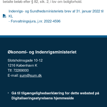
betalte beløb efter § 82, stk. 2, i lov om boligforhold.
Indenrigs- og Sundhedsministeriets brev af 31. januar 2022 til
KL
- Forvaltningsjura, j.nr. 2022-4596
Økonomi- og Indenrigsministeriet
Slotsholmsgade 10-12
1216 København K
Tlf: 72269000
E-mail:
sum@sum.dk
Gå til tilgængelighedserklæring for dette websted på
Digitaliseringsstyrelsens hjemmeside