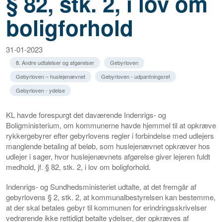
§ 82, stk. 2, i lov om
boligforhold
31-01-2023
8. Andre udtalelser og afgørelser
Gebyrloven
Gebyrloven – huslejenævnet
Gebyrloven - udpantningsret
Gebyrloven - ydelse
KL havde forespurgt det daværende Indenrigs- og
Boligministerium, om kommunerne havde hjemmel til at opkræve
rykkergebyrer efter gebyrlovens regler i forbindelse med udlejers
manglende betaling af beløb, som huslejenævnet opkræver hos
udlejer i sager, hvor huslejenævnets afgørelse giver lejeren fuldt
medhold, jf. § 82, stk. 2, i lov om boligforhold.
Indenrigs- og Sundhedsministeriet udtalte, at det fremgår af
gebyrlovens § 2, stk. 2, at kommunalbestyrelsen kan bestemme,
at der skal betales gebyr til kommunen for erindringsskrivelser
vedrørende ikke rettidigt betalte ydelser, der opkræves af