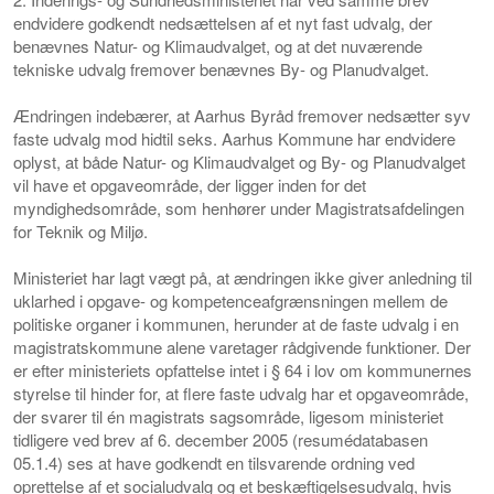
endvidere godkendt nedsættelsen af et nyt fast udvalg, der
benævnes Natur- og Klimaudvalget, og at det nuværende
tekniske udvalg fremover benævnes By- og Planudvalget.
Ændringen indebærer, at Aarhus Byråd fremover nedsætter syv
faste udvalg mod hidtil seks. Aarhus Kommune har endvidere
oplyst, at både Natur- og Klimaudvalget og By- og Planudvalget
vil have et opgaveområde, der ligger inden for det
myndighedsområde, som henhører under Magistratsafdelingen
for Teknik og Miljø.
Ministeriet har lagt vægt på, at ændringen ikke giver anledning til
uklarhed i opgave- og kompetenceafgrænsningen mellem de
politiske organer i kommunen, herunder at de faste udvalg i en
magistratskommune alene varetager rådgivende funktioner. Der
er efter ministeriets opfattelse intet i § 64 i lov om kommunernes
styrelse til hinder for, at flere faste udvalg har et opgaveområde,
der svarer til én magistrats sagsområde, ligesom ministeriet
tidligere ved brev af 6. december 2005 (resumédatabasen
05.1.4) ses at have godkendt en tilsvarende ordning ved
oprettelse af et socialudvalg og et beskæftigelsesudvalg, hvis