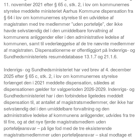
11. november 2021 efter § 65 c, stk. 2, i lov om kommunernes
styrelse meddelte ministeriet Aarhus Kommune dispensation fra
§ 64 i lov om kommunernes styrelse til en udvidelse af
magistraten med tre medlemmer ”uden portefølje”, der ikke
havde selvstændig del i den umiddelbare forvaltning af
kommunens anliggender eller i den administrative ledelse af
kommunen, samt til vederlæggelse af de tre nævnte medlemmer
af magistraten. Dispensationerne er offentliggjort på Indenrigs- og
Sundhedsministeriets resumédatabase 13.1.7 og 21.1.6.
Indenrigs- og Sundhedsministeriet har ved brev af 4. december
2025 efter § 65 c, stk. 2, i lov om kommunernes styrelse
forlænget den i 2021 meddelte dispensation, således at
dispensationen gælder for valgperioden 2026-2029. Indenrigs- og
Sundhedsministeriet har i den forbindelse ligeledes meddelt
dispensation til, at antallet af magistratsmedlemmer, der ikke har
selvstændig del i den umiddelbare forvaltning og den
administrative ledelse af kommunens anliggender, udvides fra tre
til fire, og at det nye fjerde magistratsmedlem uden
porteføljeansvar – på lige fod med de tre eksisterende
magistratsmedlemmer uden porteføljeansvar – skal modtage et