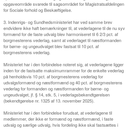
opgaveområde svarede til sagsområdet for Magistratsafdelingen
for Sociale forhold og Beskæftigelse.
3. Indenrigs- og Sundhedsministeriet har ved samme brev
endvidere ikke haft bemærkninger til, at vederlagene til de nu syv
formænd for de faste udvalg blev harmoniseret til 6 2/3 pct. af
borgmesterens vederlag, samt at vederlaget til næstformanden
for børne- og ungeudvalget blev fastsat til 10 pct. af
borgmesterens vederlag.
Ministeriet har i den forbindelse noteret sig, at vederlagene ligger
inden for de fastsatte maksimumrammer for de enkelte vederlag
på henholdsvis 10 pct. af borgmesterens vederlag for
udvalgsformænd og næstformænd og 40 pct. af borgmesterens
vederlag for formanden og næstformanden for børne- og
ungeudvalget, jf. § 14, stk. 5, i vederlagsbekendtgørelsen
(bekendtgørelse nr. 1325 af 13. november 2025).
Ministeriet har i den forbindelse forudsat, at vederlagene til
medlemmer, der ikke er formænd og næstformænd, i faste
udvalg og særlige udvalg, hvis fordeling ikke skal fastsættes i