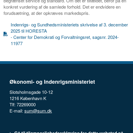
begrænset service og standard. Om det er tilfældet, beror på en
konkret vurdering af de samlede forhold. Det er endvidere en
forudsætning, at der opkræves markedspris.
Indenrigs- og Sundhedsministeriets skrivelse af 3. december
2025 til HORESTA
- Center for Demokrati og Forvaltningsret, sagsnr. 2024-
11977
Økonomi- og Indenrigsministeriet
Slotsholmsgade 10-12
1216 København K
Tlf: 72269000
E-mail:
sum@sum.dk
Gå til tilgængelighedserklæring for dette websted på