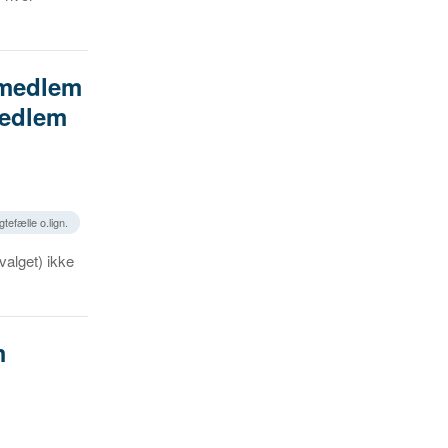
 medlem
medlem
gtefælle o.lign.
valget) ikke
m