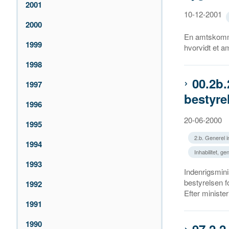
2001
10-12-2001
2000
En amtskommu
1999
hvorvidt et a
1998
00.2b
1997
bestyr
1996
20-06-2000
1995
2.b. Generel in
1994
Inhabilitet, g
1993
Indenrigsmini
bestyrelsen 
1992
Efter ministeri
1991
1990