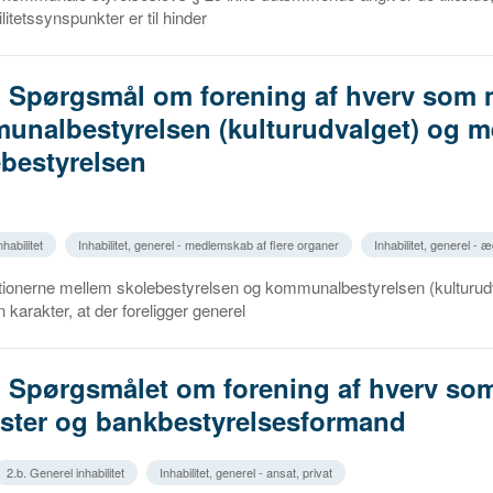
litetssynspunkter er til hinder
3. Spørgsmål om forening af hverv som
unalbestyrelsen (kulturudvalget) og 
ebestyrelsen
habilitet
Inhabilitet, generel - medlemskab af flere organer
Inhabilitet, generel - æ
lationerne mellem skolebestyrelsen og kommunalbestyrelsen (kulturud
 karakter, at der foreligger generel
. Spørgsmålet om forening af hverv so
ster og bankbestyrelsesformand
2.b. Generel inhabilitet
Inhabilitet, generel - ansat, privat