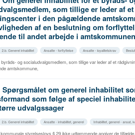
. Om generel inhabilitet for et byråds- o
dvalgsmedlem, som tillige er leder af et
ningscenter i den pågældende amtsko
vligheden af en beslutning om forflyttel
nde til andet arbejde i amtskommune
2.b. Generel inhabilitet
Ansatte - forflyttelse
Ansatte - loyalitetskrav
Beslu
Et byråds- og socialudvalgsmedlem, som tillige var leder af et rådgivni
nde amtskommune,
. Spørgsmålet om generel inhabilitet s
formand som følge af speciel inhabilite
tørre udvalgssager
2.b. Generel inhabilitet
Ansatte - inhabilitet, generel
Inhabilitet, generel - ansat,
n kommunale styrelseslovs § 29 ikke udtømmende angiver de tilfælde