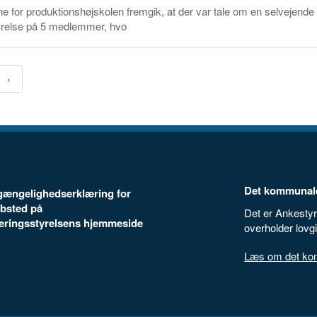
e for produktionshøjskolen fremgik, at der var tale om en selvejende i
relse på 5 medlemmer, hvo
Det kommunale
ilgængelighedserklæring for
bsted på
Det er Ankestyr
seringsstyrelsens hjemmeside
overholder lovg
Læs om det komm