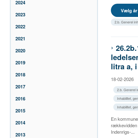
2024
2023
2.b. Generel inha
2022
2021
26.2b.
2020
ledelsen
2019
litra a
2018
18-02-2026
2017
2.b. Generel in
2016
Inhabilitet, g
Inhabilitet, g
2015
En kommune h
2014
rækkevidden a
Indenrigs-...
2013