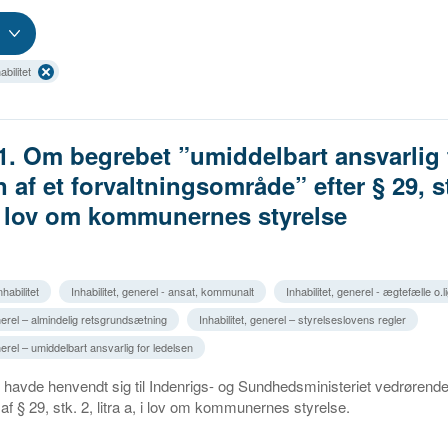
bilitet
1. Om begrebet ”umiddelbart ansvarlig 
 af et forvaltningsområde” efter § 29, st
, i lov om kommunernes styrelse
habilitet
Inhabilitet, generel - ansat, kommunalt
Inhabilitet, generel - ægtefælle o.l
enerel – almindelig retsgrundsætning
Inhabilitet, generel – styrelseslovens regler
enerel – umiddelbart ansvarlig for ledelsen
avde henvendt sig til Indenrigs- og Sundhedsministeriet vedrørend
f § 29, stk. 2, litra a, i lov om kommunernes styrelse.