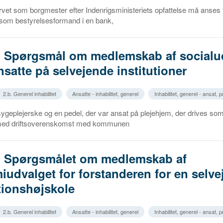
ervet som borgmester efter Indenrigsministeriets opfattelse må anses f
som bestyrelsesformand i en bank,
6. Spørgsmål om medlemskab af socialu
ansatte på selvejende institutioner
2.b. Generel inhabilitet
Ansatte - inhabilitet, generel
Inhabilitet, generel - ansat, p
 sygeplejerske og en pedel, der var ansat på plejehjem, der drives so
r med driftsoverenskomst med kommunen
5. Spørgsmålet om medlemskab af
udvalget for forstanderen for en selve
ionshøjskole
2.b. Generel inhabilitet
Ansatte - inhabilitet, generel
Inhabilitet, generel - ansat, p