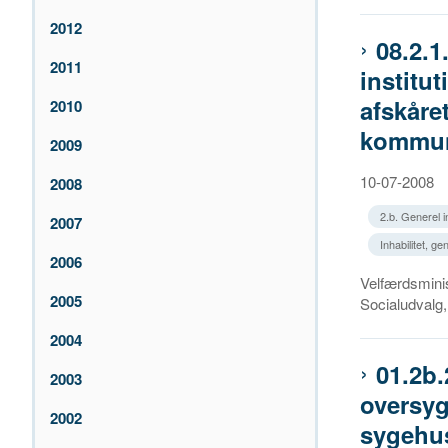
2012
08.2.1
2011
instit
afskåre
2010
kommu
2009
10-07-2008
2008
2.b. Generel in
2007
Inhabilitet, ge
2006
Velfærdsminist
2005
Socialudvalg,
2004
01.2b.
2003
oversyg
2002
sygehu