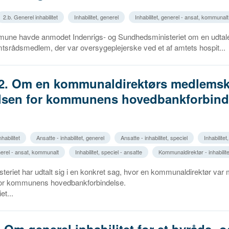
2.b. Generel inhabilitet
Inhabilitet, generel
Inhabilitet, generel - ansat, kommunalt
ne havde anmodet Indenrigs- og Sundhedsministeriet om en udtal
mtsrådsmedlem, der var oversygeplejerske ved et af amtets hospit...
.2. Om en kommunaldirektørs medlemsk
elsen for kommunens hovedbankforbind
habilitet
Ansatte - inhabilitet, generel
Ansatte - inhabilitet, speciel
Inhabilitet
enerel - ansat, kommunalt
Inhabilitet, speciel - ansatte
Kommunaldirektør - inhabilite
steriet har udtalt sig i en konkret sag, hvor en kommunaldirektør var
for kommunens hovedbankforbindelse.
et...