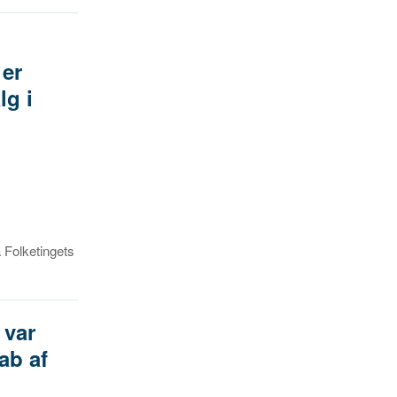
er
lg i
a Folketingets
 var
ab af