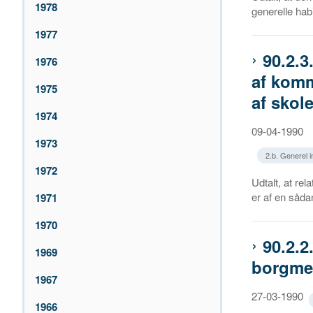
1978
generelle habi
1977
90.2.
1976
af komm
1975
af skol
1974
09-04-1990
1973
2.b. Generel in
1972
Udtalt, at re
er af en sådan
1971
1970
90.2.2
1969
borgme
1967
27-03-1990
1966