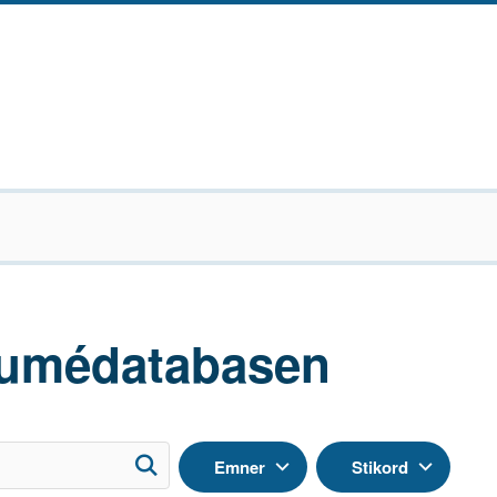
umédatabasen
Emner
Stikord