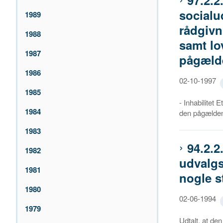
97.2.2
socialu
1989
rådgiv
1988
samt lo
1987
pågælde
1986
02-10-1997
1985
- Inhabilitet 
1984
den pågælde
1983
94.2.2
1982
udvalgs
1981
nogle s
1980
02-06-1994
1979
Udtalt, at de