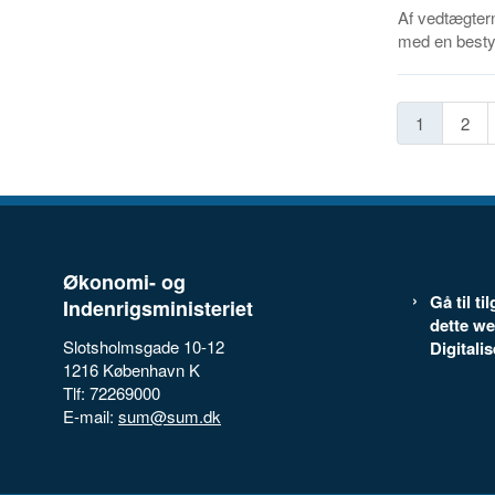
Af vedtægtern
med en besty
1
2
Økonomi- og
Gå til t
Indenrigsministeriet
dette we
Slotsholmsgade 10-12
Digitali
1216 København K
Tlf: 72269000
E-mail:
sum@sum.dk