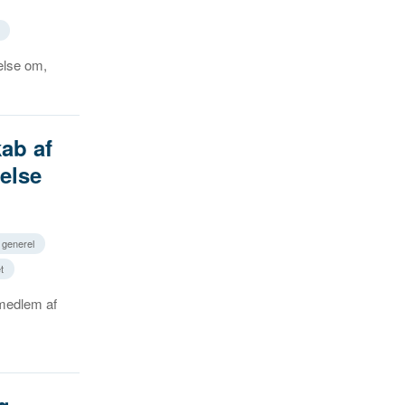
else om,
ab af
else
, generel
t
 medlem af