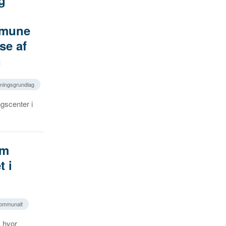
g
mmune
se af
n
tningsgrundlag
ngscenter i
om
t i
 kommunalt
, hvor