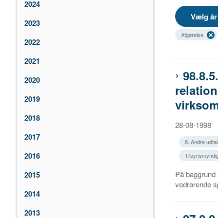
2024
2023
Afgørelse
2022
2021
98.8.5
2020
relatio
2019
virkso
2018
28-08-1998
2017
8. Andre udtal
2016
Tilsynsmyndig
På baggrund a
2015
vedrørende sp
2014
2013