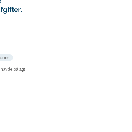
e
gifter.
manden
 havde pålagt