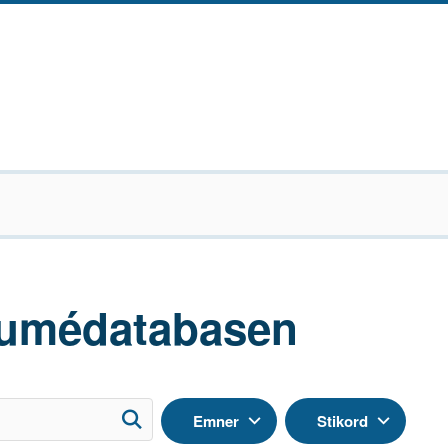
umédatabasen
Emner
Stikord