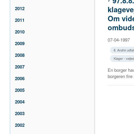
97.8.
klageve
2012
Om vide
2011
ombud
2010
07-04-1997
2009
8. Andre udtal
2008
Klager - vejle
2007
En borger hav
borgeren fire
2006
2005
2004
2003
2002