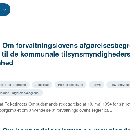
. Om forvaltningslovens afgørelsesbegr
n til de kommunale tilsynsmyndigheder
mhed
elser og afgørelser
Afgørelse
Forvaltningsloven
Tilsyn
Tilsynsmyndi
heden - afgørelsesbegrebet
f Folketingets Ombudsmands redegørelse af 10. maj 1994 for sin ret
ørgsmålet om anvendelse af forvaltningslovens regler på...