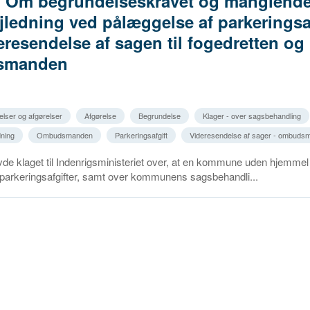
8. Om begrundelseskravet og manglend
jledning ved pålæggelse af parkeringsaf
resendelse af sagen til fogedretten og
smanden
elser og afgørelser
Afgørelse
Begrundelse
Klager - over sagsbehandling
dning
Ombudsmanden
Parkeringsafgift
Videresendelse af sager - ombuds
de klaget til Indenrigsministeriet over, at en kommune uden hjemmel
 parkeringsafgifter, samt over kommunens sagsbehandli...