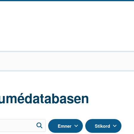
umédatabasen
Emner
Stikord