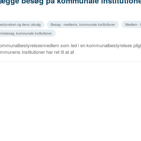
aflægge besøg på kommunale institution
estyrelsen og dens udvalg
Besøg - medlems, kommunale institutioner
Medlem -
emsbesøg, kommunale institutioner
 kommunalbestyrelsesmedlem som led i en kommunalbestyrelses pligt t
munens institutioner har ret til at af