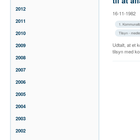
til at 
2012
16-11-1982
2011
1. Kommunalb
2010
Tilsyn - medl
Udtalt, at et
2009
tilsyn med kom
2008
2007
2006
2005
2004
2003
2002