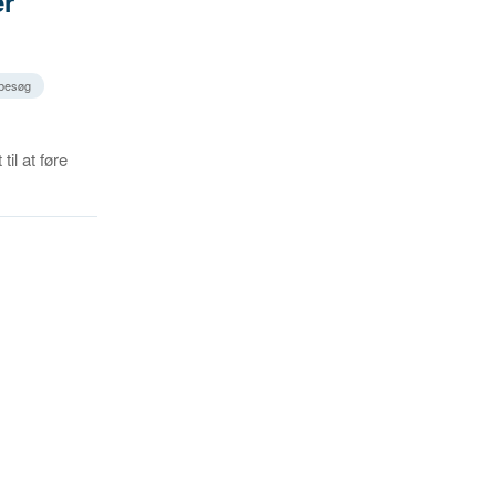
er
 besøg
il at føre