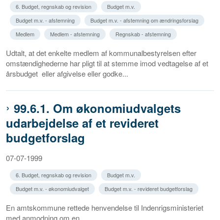
6. Budget, regnskab og revision
Budget m.v.
Budget m.v. - afstemning
Budget m.v. - afstemning om ændringsforslag
Medlem
Medlem - afstemning
Regnskab - afstemning
Udtalt, at det enkelte medlem af kommunalbestyrelsen efter
omstændighederne har pligt til at stemme imod vedtagelse af et
årsbudget eller afgivelse eller godke...
99.6.1. Om økonomiudvalgets
udarbejdelse af et revideret
budgetforslag
07-07-1999
6. Budget, regnskab og revision
Budget m.v.
Budget m.v. - økonomiudvalget
Budget m.v. - revideret budgetforslag
En amtskommune rettede henvendelse til Indenrigsministeriet
med anmodning om en