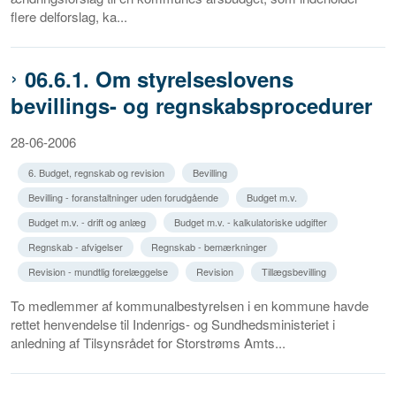
flere delforslag, ka...
06.6.1. Om styrelseslovens
bevillings- og regnskabsprocedurer
28-06-2006
6. Budget, regnskab og revision
Bevilling
Bevilling - foranstaltninger uden forudgående
Budget m.v.
Budget m.v. - drift og anlæg
Budget m.v. - kalkulatoriske udgifter
Regnskab - afvigelser
Regnskab - bemærkninger
Revision - mundtlig forelæggelse
Revision
Tillægsbevilling
To medlemmer af kommunalbestyrelsen i en kommune havde
rettet henvendelse til Indenrigs- og Sundhedsministeriet i
anledning af Tilsynsrådet for Storstrøms Amts...