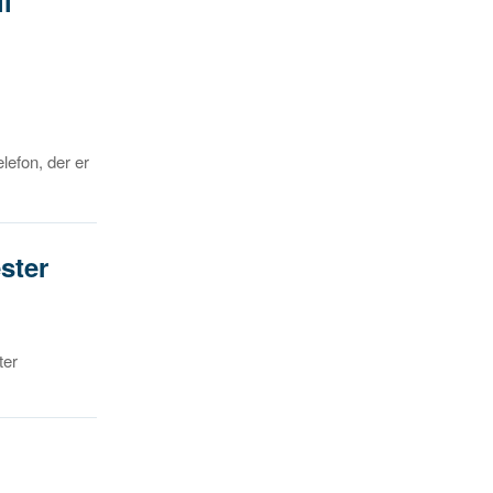
il
lefon, der er
ester
ter