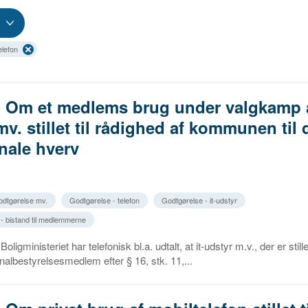
elefon
. Om et medlems brug under valgkamp a
mv. stillet til rådighed af kommunen til 
ale hverv
godtgørelse mv.
Godtgørelse - telefon
Godtgørelse - it-udstyr
 - bistand til medlemmerne
oligministeriet har telefonisk bl.a. udtalt, at it-udstyr m.v., der er stille
albestyrelsesmedlem efter § 16, stk. 11,...