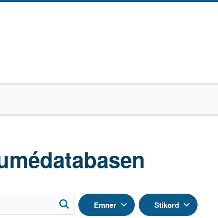
umédatabasen
Emner
Stikord