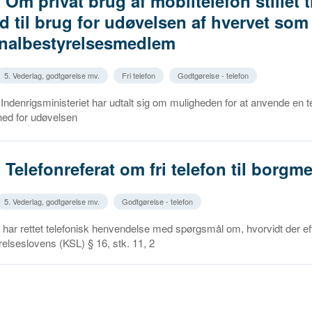
. Om privat brug af mobiltelefon stillet t
d til brug for udøvelsen af hvervet som
albestyrelsesmedlem
5. Vederlag, godtgørelse mv.
Fri telefon
Godtgørelse - telefon
ndenrigsministeriet har udtalt sig om muligheden for at anvende en te
ighed for udøvelsen
. Telefonreferat om fri telefon til borgm
5. Vederlag, godtgørelse mv.
Godtgørelse - telefon
ar rettet telefonisk henvendelse med spørgsmål om, hvorvidt der ef
lseslovens (KSL) § 16, stk. 11, 2