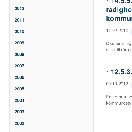
14.5.5
rådighe
2012
kommun
2011
14-02-2014
2010
2009
Økonomi- og I
stillet til råd
2008
2007
12.5.3
2006
09-10-2012
2005
En kommune h
2004
kommunestyre
2003
2002