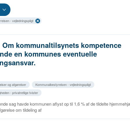
lsen - vejledningspligt
6. Om kommunaltilsynets kompetence
ende en kommunes eventuelle
ingsansvar.
elser og afgørelser
Kommunalbestyrelsen - vejledningspligt
eden - privatretlige tvister
gende sag havde kommunen aflyst op til 1,6 % af de tildelte hjemmeh
fgørelse om tildeling af