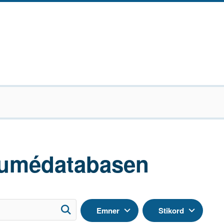
umédatabasen
Emner
Stikord