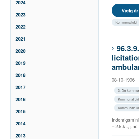
2024
2023
Kommunalfuldma
2022
2021
96.3.9
2020
licitat
2019
ambula
2018
08-10-1996
2017
3. De kommun
2016
Kommunalfuld
Kommunalfuldm
2015
Indenrigsmini
2014
– 2.k.kt., j.n
2013