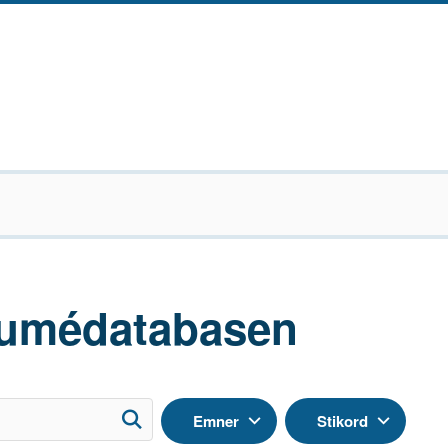
umédatabasen
Emner
Stikord