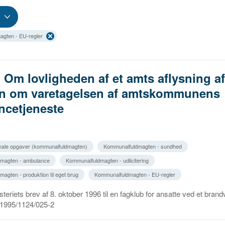
gten - EU-regler
. Om lovligheden af et amts aflysning a
ion om varetagelsen af amtskommunens
ncetjeneste
ale opgaver (kommunalfuldmagten)
Kommunalfuldmagten - sundhed
magten - ambulance
Kommunalfuldmagten - udlicitering
agten - produktion til eget brug
Kommunalfuldmagten - EU-regler
steriets brev af 8. oktober 1996 til en fagklub for ansatte ved et bra
r. 1995/1124/025-2