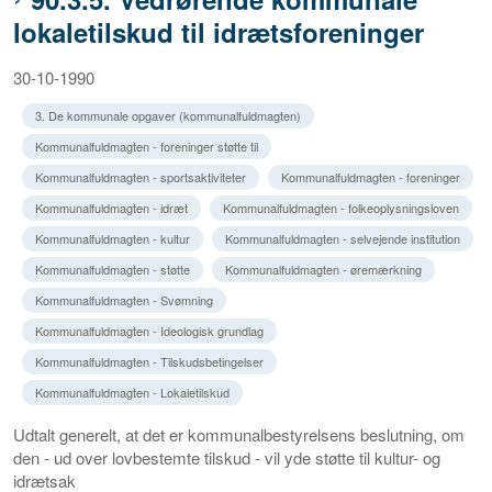
lokaletilskud til idrætsforeninger
30-10-1990
3. De kommunale opgaver (kommunalfuldmagten)
Kommunalfuldmagten - foreninger støtte til
Kommunalfuldmagten - sportsaktiviteter
Kommunalfuldmagten - foreninger
Kommunalfuldmagten - idræt
Kommunalfuldmagten - folkeoplysningsloven
Kommunalfuldmagten - kultur
Kommunalfuldmagten - selvejende institution
Kommunalfuldmagten - støtte
Kommunalfuldmagten - øremærkning
Kommunalfuldmagten - Svømning
Kommunalfuldmagten - Ideologisk grundlag
Kommunalfuldmagten - Tilskudsbetingelser
Kommunalfuldmagten - Lokaletilskud
Udtalt generelt, at det er kommunalbestyrelsens beslutning, om
den - ud over lovbestemte tilskud - vil yde støtte til kultur- og
idrætsak