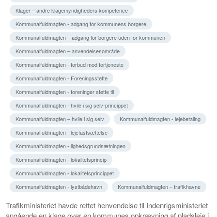
Klager – andre klagemyndigheders kompetence
Kommunalfuldmagten - adgang for kommunens borgere
Kommunalfuldmagten – adgang for borgere uden for kommunen
Kommunalfuldmagten – anvendelsesområde
Kommunalfuldmagten - forbud mod fortjeneste
Kommunalfuldmagten - Foreningsstøtte
Kommunalfuldmagten - foreninger støtte til
Kommunalfuldmagten - hvile i sig selv-princippet
Kommunalfuldmagten – hvile i sig selv
Kommunalfuldmagten - lejebetaling
Kommunalfuldmagten - lejefastsættelse
Kommunalfuldmagten - lighedsgrundsætningen
Kommunalfuldmagten - lokalitetsprincip
Kommunalfuldmagten - lokalitetsprincippet
Kommunalfuldmagten - lystbådehavn
Kommunalfuldmagten – trafikhavne
Trafikministeriet havde rettet henvendelse til Indenrigsministeriet
angående en klage over en kommunes opkrævning af pladsleje i