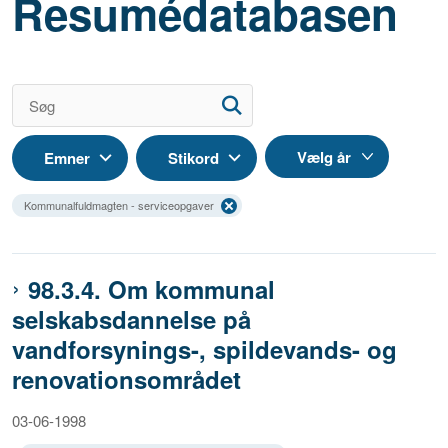
Resumédatabasen
Emner
Stikord
Kommunalfuldmagten - serviceopgaver
98.3.4. Om kommunal
selskabsdannelse på
vandforsynings-, spildevands- og
renovationsområdet
03-06-1998