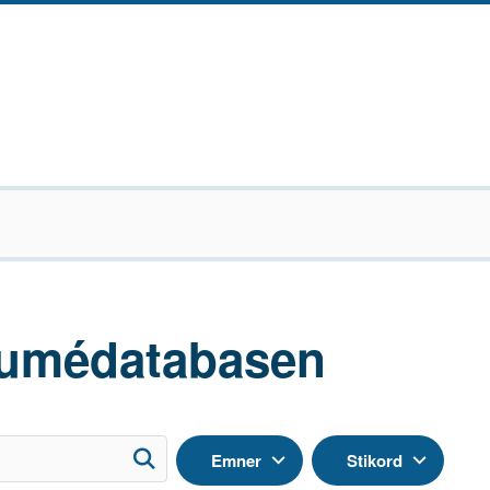
umédatabasen
Emner
Stikord