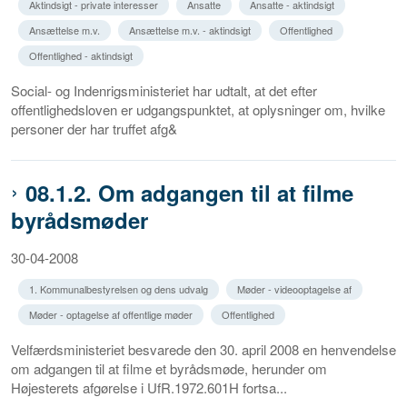
Aktindsigt - private interesser
Ansatte
Ansatte - aktindsigt
Ansættelse m.v.
Ansættelse m.v. - aktindsigt
Offentlighed
Offentlighed - aktindsigt
Social- og Indenrigsministeriet har udtalt, at det efter
offentlighedsloven er udgangspunktet, at oplysninger om, hvilke
personer der har truffet afg&
08.1.2. Om adgangen til at filme
byrådsmøder
30-04-2008
1. Kommunalbestyrelsen og dens udvalg
Møder - videooptagelse af
Møder - optagelse af offentlige møder
Offentlighed
Velfærdsministeriet besvarede den 30. april 2008 en henvendelse
om adgangen til at filme et byrådsmøde, herunder om
Højesterets afgørelse i UfR.1972.601H fortsa...