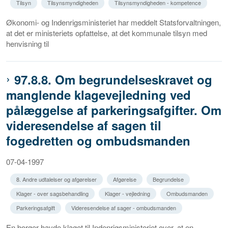
Tilsyn
Tilsynsmyndigheden
Tilsynsmyndigheden - kompetence
Økonomi- og Indenrigsministeriet har meddelt Statsforvaltningen,
at det er ministeriets opfattelse, at det kommunale tilsyn med
henvisning til
97.8.8. Om begrundelseskravet og
manglende klagevejledning ved
pålæggelse af parkeringsafgifter. Om
videresendelse af sagen til
fogedretten og ombudsmanden
07-04-1997
8. Andre udtalelser og afgørelser
Afgørelse
Begrundelse
Klager - over sagsbehandling
Klager - vejledning
Ombudsmanden
Parkeringsafgift
Videresendelse af sager - ombudsmanden
En borger havde klaget til Indenrigsministeriet over, at en