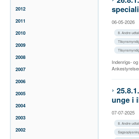
special
2012
2011
06-05-2026
2010
8. Andre udtal
Tilsynsmyndig
2009
Tilsynsmyndig
2008
Indenrigs- o
Ankestyrelsen
2007
2006
25.8.
2005
unge i 
2004
07-07-2025
2003
8. Andre udtal
2002
Sagsoplysnin