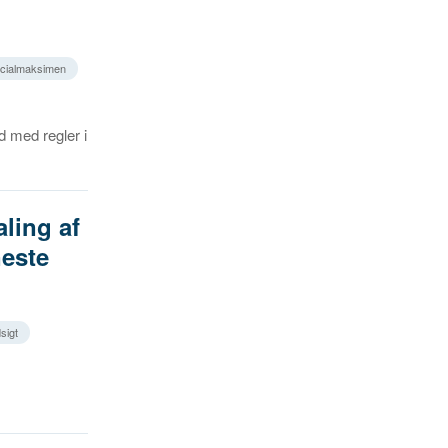
icialmaksimen
id med regler i
ling af
neste
sigt