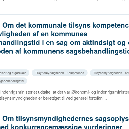
..
. Om det kommunale tilsyns kompetence 
ovligheden af en kommunes
andlingstid i en sag om aktindsigt og
heden af kommunens sagsbehandlingsti
elser og afgørelser
Tilsynsmyndigheden - kompetence
Tilsynsmyndigheden - off
agsbehandlingstid
ndenrigsministeriet udtalte, at det var Økonomi- og Indenrigsminister
 tilsynsmyndigheden er berettiget til ved generel fortolkni...
2. Om tilsynsmyndighedernes sagsoplys
med konkurrencemæssige vurderinger