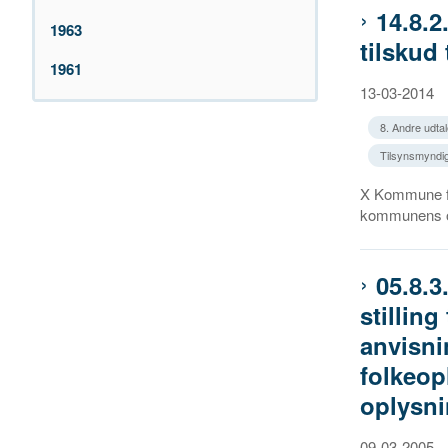
14.8.2
1963
tilskud
1961
13-03-2014
8. Andre udtal
Tilsynsmyndi
X Kommune fan
kommunens opf
05.8.3
stillin
anvisnin
folkeop
oplysnin
09-03-2005