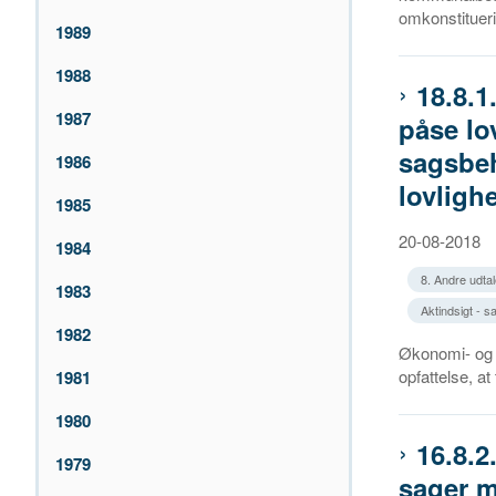
omkonstitueri.
1989
1988
18.8.1
1987
påse l
sagsbeh
1986
lovlig
1985
20-08-2018
1984
8. Andre udtal
1983
Aktindsigt - s
1982
Økonomi- og I
opfattelse, at
1981
1980
16.8.
1979
sager 