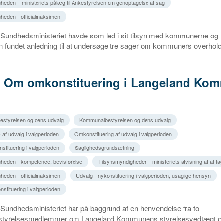
heden – ministeriets pålæg til Ankestyrelsen om genoptagelse af sag
heden - officialmaksimen
g Sundhedsministeriet havde som led i sit tilsyn med kommunerne og
 fundet anledning til at undersøge tre sager om kommuners overholde
5. Om omkonstituering i Langeland Ko
estyrelsen og dens udvalg
Kommunalbestyrelsen og dens udvalg
- af udvalg i valgperioden
Omkonstituering af udvalg i valgperioden
stituering i valgperioden
Saglighedsgrundsætning
heden - kompetence, bevisførelse
Tilsynsmyndigheden - ministeriets afvisning af at t
heden - officialmaksimen
Udvalg - nykonstituering i valgperioden, usaglige hensyn
nstituering i valgperioden
 Sundhedsministeriet har på baggrund af en henvendelse fra to
tyrelsesmedlemmer om Langeland Kommunens styrelsesvedtægt 