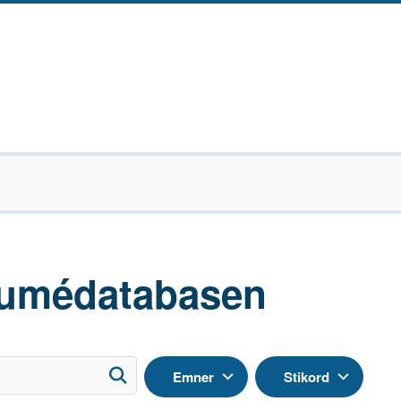
umédatabasen
Emner
Stikord