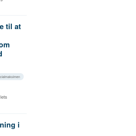
til at
 om
d
icialmaksimen
iets
ning i