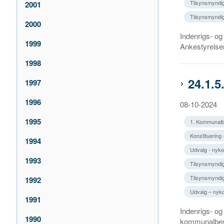
Tilsynsmyndig
2001
Tilsynsmyndig
2000
Indenrigs- o
1999
Ankestyrelsen
1998
24.1.
1997
1996
08-10-2024
1995
1. Kommunalb
Konstituering 
1994
Udvalg - nykon
1993
Tilsynsmyndig
Tilsynsmyndig
1992
Udvalg – nyko
1991
Indenrigs- og
1990
kommunalbes