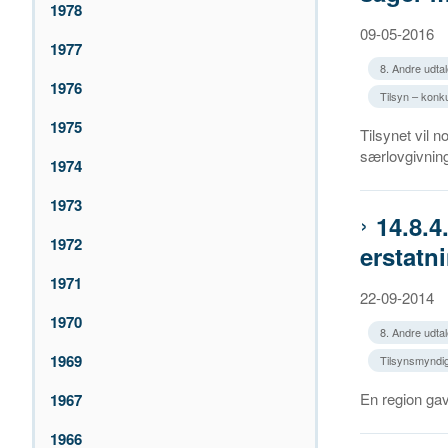
1978
09-05-2016
1977
8. Andre udtal
1976
Tilsyn – kon
1975
Tilsynet vil n
særlovgivninge
1974
1973
14.8.4
1972
erstatn
1971
22-09-2014
1970
8. Andre udtal
1969
Tilsynsmyndig
En region gav
1967
1966