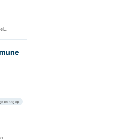
l...
mmune
age en sag op
og