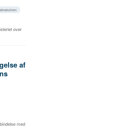
cialmaksimen
steriet over
gelse af
ens
rbindelse med