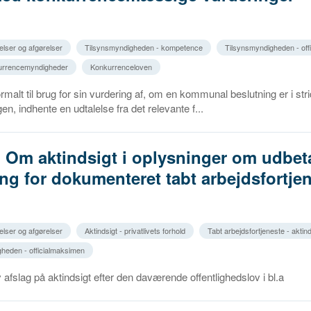
elser og afgørelser
Tilsynsmyndigheden - kompetence
Tilsynsmyndigheden - off
kurrencemyndigheder
Konkurrenceloven
ormalt til brug for sin vurdering af, om en kommunal beslutning er i str
n, indhente en udtalelse fra det relevante f...
. Om aktindsigt i oplysninger om udbeta
ing for dokumenteret tabt arbejdsfortje
elser og afgørelser
Aktindsigt - privatlivets forhold
Tabt arbejdsfortjeneste - aktind
heden - officialmaksimen
 afslag på aktindsigt efter den daværende offentlighedslov i bl.a