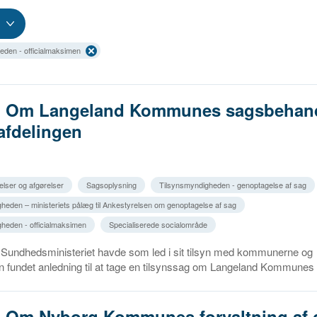
eden - officialmaksimen
2. Om Langeland Kommunes sagsbehand
afdelingen
elser og afgørelser
Sagsoplysning
Tilsynsmyndigheden - genoptagelse af sag
heden – ministeriets pålæg til Ankestyrelsen om genoptagelse af sag
heden - officialmaksimen
Specialiserede socialområde
g Sundhedsministeriet havde som led i sit tilsyn med kommunerne og
 fundet anledning til at tage en tilsynssag om Langeland Kommunes 
1. Om Nyborg Kommunes forvaltning af 