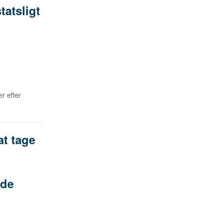
tatsligt
r efter
at tage
nde