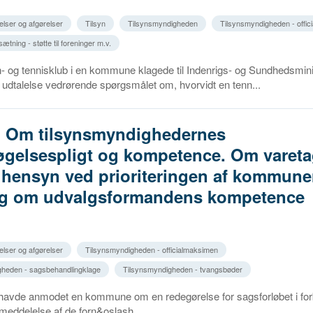
elser og afgørelser
Tilsyn
Tilsynsmyndigheden
Tilsynsmyndigheden - offi
tning - støtte til foreninger m.v.
 og tennisklub i en kommune klagede til Indenrigs- og Sundhedsmini
s udtalelse vedrørende spørgsmålet om, hvorvidt en tenn...
5. Om tilsynsmyndighedernes
gelsespligt og kompetence. Om vareta
 hensyn ved prioriteringen af kommun
og om udvalgsformandens kompetence
elser og afgørelser
Tilsynsmyndigheden - officialmaksimen
gheden - sagsbehandlingklage
Tilsynsmyndigheden - tvangsbøder
d havde anmodet en kommune om en redegørelse for sagsforløbet i fo
eddelelse af de forn&oslash