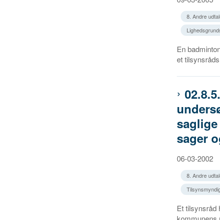
8. Andre udtal
Lighedsgrundsæ
En badminton-
et tilsynsråd
02.8.
undersø
saglige
sager 
06-03-2002
8. Andre udtal
Tilsynsmyndi
Et tilsynsrå
kommunens m