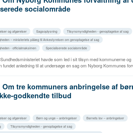
iserede socialområde
elser og afgørelser
Sagsoplysning
Tilsynsmyndigheden - genoptagelse af sag
heden – ministeriets pålæg til Ankestyrelsen om genoptagelse af sag
heden - officialmaksimen
Specialiserede socialområde
g Sundhedsministeriet havde som led i sit tilsyn med kommunerne og
 fundet anledning til at undersøge en sag om Nyborg Kommunes forva
1. Om tre kommuners anbringelse af bør
ikke-godkendte tilbud
elser og afgørelser
Børn og unge – anbringelser
Barnets lov – anbringelser
g
Tilsynsmyndigheden - genoptagelse af sag