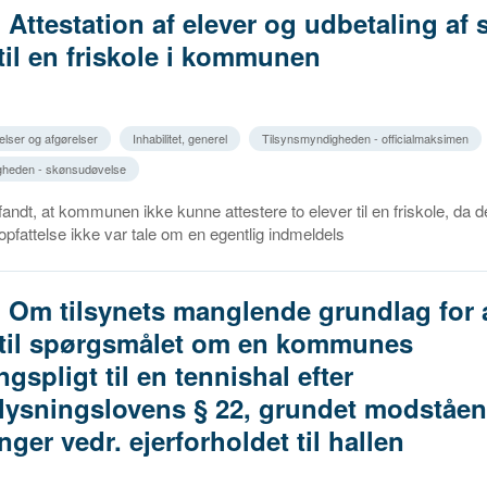
. Attestation af elever og udbetaling af s
 til en friskole i kommunen
elser og afgørelser
Inhabilitet, generel
Tilsynsmyndigheden - officialmaksimen
gheden - skønsudøvelse
dt, at kommunen ikke kunne attestere to elever til en friskole, da de
attelse ikke var tale om en egentlig indmeldels
. Om tilsynets manglende grundlag for 
g til spørgsmålet om en kommunes
gspligt til en tennishal efter
lysningslovens § 22, grundet modståe
ger vedr. ejerforholdet til hallen