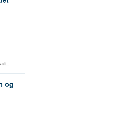
lt...
n og