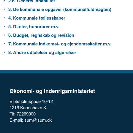
2.b. Generel inhabilitet
3. De kommunale opgaver (kommunalfuldmagten)
4. Kommunale fællesskaber
5. Diæter, honorarer m.v.
6. Budget, regnskab og revision
7. Kommunale indkomst- og ejendomsskatter m.v.
8. Andre udtalelser og afgørelser
Økonomi- og Indenrigsministeriet
Slotsholmsgade 10-12
1216 København K
Tlf: 72269000
E-mail:
sum@sum.dk